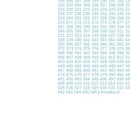
185
186
187
188
189
190
191
192
1
202
203
204
205
206
207
208
209
2
219
220
221
222
223
224
225
226
2
236
237
238
239
240
241
242
243
2
253
254
255
256
257
258
259
260
2
270
271
272
273
274
275
276
277
2
287
288
289
290
291
292
293
294
2
304
305
306
307
308
309
310
311
3
321
322
323
324
325
326
327
328
3
338
339
340
341
342
343
344
345
3
355
356
357
358
359
360
361
362
3
372
373
374
375
376
377
378
379
3
389
390
391
392
393
394
395
396
3
406
407
408
409
410
411
412
413
4
423
424
425
426
427
428
429
430
4
440
441
442
443
444
445
446
447
4
457
458
459
460
461
462
463
464
4
474
475
476
477
478
479
480
481
4
491
492
493
494
495
496
497
498
4
508
509
510
511
512
513
514
515
5
525
526
527
528
529
530
531
532
5
542
543
544
545
546
|
Következő