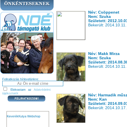
Név: Csöppenet
Nem: Szuka
Született: 2012.10.0
Bekerült: 2014.10.11.
Név: Makk Mirza
Nem: Szuka
Született: 2014.08.3
Bekerült: 2014.10.11.
Feliratkozás hírlevelünkre:
Elolvastam az
Adatvédelmi
tájékoztatót
Név: Harmadik műsza
Nem: Kan
Született: 2014.09.0
Bekerült: 2014.10.17.
KeverékKutya Webshop