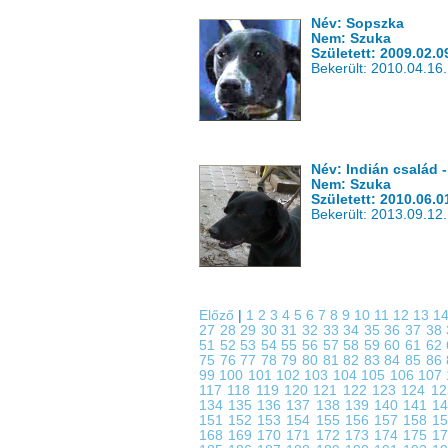
Név: Sopszka
Nem: Szuka
Született: 2009.02.0
Bekerült: 2010.04.16.
Név: Indián család 
Nem: Szuka
Született: 2010.06.0
Bekerült: 2013.09.12.
Előző
|
1
2
3
4
5
6
7
8
9
10
11
12
13
1
27
28
29
30
31
32
33
34
35
36
37
38
51
52
53
54
55
56
57
58
59
60
61
62
75
76
77
78
79
80
81
82
83
84
85
86
99
100
101
102
103
104
105
106
107
117
118
119
120
121
122
123
124
1
134
135
136
137
138
139
140
141
1
151
152
153
154
155
156
157
158
1
168
169
170
171
172
173
174
175
1