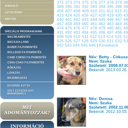
372
373
374
375
376
377
378
379
3
SOKKOLÓ
389
390
391
392
393
394
395
396
3
406
407
408
409
410
411
412
413
4
LETÖLTÉSEK
423
424
425
426
427
428
429
430
4
440
441
442
443
444
445
446
447
4
KÉPTÁR
457
458
459
460
461
462
463
464
4
474
475
476
477
478
479
480
481
4
SPECIÁLIS PROGRAMJAINK
491
492
493
494
495
496
497
498
4
508
509
510
511
512
513
514
515
5
MACSKAMENTÉS
525
526
527
528
529
530
531
532
5
MACS-KA-LAND
542
543
544
545
546
|
Következő
BOXER FAJTAMENTÉS
BULLDOG FAJTAMENTÉS
Név: Betty - Cirkus
CANE CORSO FAJTAMENTÉS
Nem: Szuka
CSAU-CSAU FAJTAMENTÉS
Született: 2008.07.0
RÓKÁZÁS
Bekerült: 2013.03.26.
LOVAZÁS
MAJOMKODÁS
KEVERÉK KUTYA
VOLT EGYSZER EGY
MINIMENHELY
Név: Dorcsa
Nem: Szuka
Született: 2002.11.0
Bekerült: 2012.10.03.