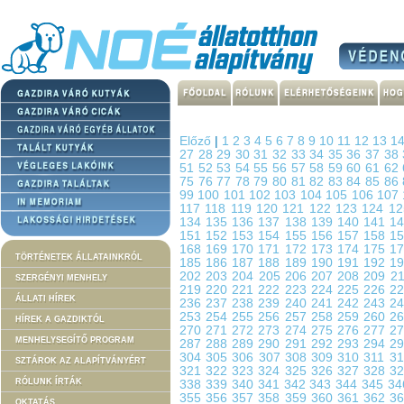
Előző
|
1
2
3
4
5
6
7
8
9
10
11
12
13
1
27
28
29
30
31
32
33
34
35
36
37
38
51
52
53
54
55
56
57
58
59
60
61
62
75
76
77
78
79
80
81
82
83
84
85
86
99
100
101
102
103
104
105
106
107
117
118
119
120
121
122
123
124
1
134
135
136
137
138
139
140
141
1
151
152
153
154
155
156
157
158
1
168
169
170
171
172
173
174
175
1
TÖRTÉNETEK ÁLLATAINKRÓL
185
186
187
188
189
190
191
192
1
202
203
204
205
206
207
208
209
2
SZERGÉNYI MENHELY
219
220
221
222
223
224
225
226
2
ÁLLATI HÍREK
236
237
238
239
240
241
242
243
2
253
254
255
256
257
258
259
260
2
HÍREK A GAZDIKTÓL
270
271
272
273
274
275
276
277
2
MENHELYSEGÍTŐ PROGRAM
287
288
289
290
291
292
293
294
2
304
305
306
307
308
309
310
311
3
SZTÁROK AZ ALAPÍTVÁNYÉRT
321
322
323
324
325
326
327
328
3
RÓLUNK ÍRTÁK
338
339
340
341
342
343
344
345
3
355
356
357
358
359
360
361
362
3
OKTATÁS