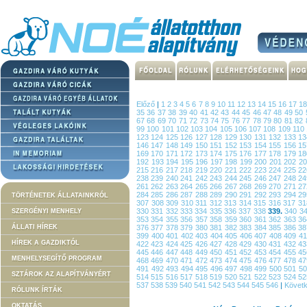
Előző
|
1
2
3
4
5
6
7
8
9
10
11
12
13
14
15
16
17
1
35
36
37
38
39
40
41
42
43
44
45
46
47
48
49
50
67
68
69
70
71
72
73
74
75
76
77
78
79
80
81
82
99
100
101
102
103
104
105
106
107
108
109
110
123
124
125
126
127
128
129
130
131
132
133
1
146
147
148
149
150
151
152
153
154
155
156
1
169
170
171
172
173
174
175
176
177
178
179
1
192
193
194
195
196
197
198
199
200
201
202
2
215
216
217
218
219
220
221
222
223
224
225
2
238
239
240
241
242
243
244
245
246
247
248
2
261
262
263
264
265
266
267
268
269
270
271
2
284
285
286
287
288
289
290
291
292
293
294
2
TÖRTÉNETEK ÁLLATAINKRÓL
307
308
309
310
311
312
313
314
315
316
317
3
330
331
332
333
334
335
336
337
338
339.
340
3
SZERGÉNYI MENHELY
353
354
355
356
357
358
359
360
361
362
363
3
ÁLLATI HÍREK
376
377
378
379
380
381
382
383
384
385
386
3
399
400
401
402
403
404
405
406
407
408
409
4
HÍREK A GAZDIKTÓL
422
423
424
425
426
427
428
429
430
431
432
4
445
446
447
448
449
450
451
452
453
454
455
4
MENHELYSEGÍTŐ PROGRAM
468
469
470
471
472
473
474
475
476
477
478
4
491
492
493
494
495
496
497
498
499
500
501
5
SZTÁROK AZ ALAPÍTVÁNYÉRT
514
515
516
517
518
519
520
521
522
523
524
5
537
538
539
540
541
542
543
544
545
546
|
Követ
RÓLUNK ÍRTÁK
OKTATÁS