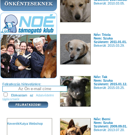
Bekerült: 2010.03.05.
Név: Triola
Nem: Szuka
Született: 2011.01.01.
Bekerült: 2015.03.29.
Név: Tak
Nem: Szuka
Feliratkozás hírlevelünkre:
Született: 2015.01.12.
Bekerült: 2015.03.25.
Elolvastam az
Adatvédelmi
tájékoztatót
Név: Berni
Nem: Szuka
KeverékKutya Webshop
Született: 2009.09.01.
Bekerült: 2013.07.20.