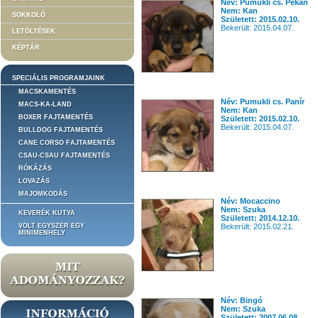
Név: Pumukli cs. Pekán
Nem: Kan
SOKKOLÓ
Született: 2015.02.10.
Bekerült: 2015.04.07.
LETÖLTÉSEK
KÉPTÁR
SPECIÁLIS PROGRAMJAINK
MACSKAMENTÉS
Név: Pumukli cs. Panír
MACS-KA-LAND
Nem: Kan
BOXER FAJTAMENTÉS
Született: 2015.02.10.
Bekerült: 2015.04.07.
BULLDOG FAJTAMENTÉS
CANE CORSO FAJTAMENTÉS
CSAU-CSAU FAJTAMENTÉS
RÓKÁZÁS
LOVAZÁS
MAJOMKODÁS
Név: Mocaccino
Nem: Szuka
KEVERÉK KUTYA
Született: 2014.12.10.
VOLT EGYSZER EGY
Bekerült: 2015.02.21.
MINIMENHELY
Név: Bingó
Nem: Szuka
Született: 2007.06.08.