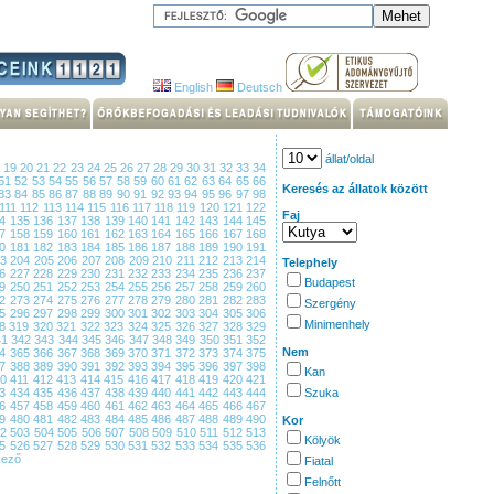
English
Deutsch
állat/oldal
8
19
20
21
22
23
24
25
26
27
28
29
30
31
32
33
34
51
52
53
54
55
56
57
58
59
60
61
62
63
64
65
66
Keresés az állatok között
83
84
85
86
87
88
89
90
91
92
93
94
95
96
97
98
111
112
113
114
115
116
117
118
119
120
121
122
Faj
34
135
136
137
138
139
140
141
142
143
144
145
57
158
159
160
161
162
163
164
165
166
167
168
80
181
182
183
184
185
186
187
188
189
190
191
03
204
205
206
207
208
209
210
211
212
213
214
Telephely
26
227
228
229
230
231
232
233
234
235
236
237
Budapest
49
250
251
252
253
254
255
256
257
258
259
260
72
273
274
275
276
277
278
279
280
281
282
283
Szergény
95
296
297
298
299
300
301
302
303
304
305
306
Minimenhely
18
319
320
321
322
323
324
325
326
327
328
329
41
342
343
344
345
346
347
348
349
350
351
352
Nem
64
365
366
367
368
369
370
371
372
373
374
375
87
388
389
390
391
392
393
394
395
396
397
398
Kan
10
411
412
413
414
415
416
417
418
419
420
421
33
434
435
436
437
438
439
440
441
442
443
444
Szuka
56
457
458
459
460
461
462
463
464
465
466
467
79
480
481
482
483
484
485
486
487
488
489
490
Kor
02
503
504
505
506
507
508
509
510
511
512
513
Kölyök
25
526
527
528
529
530
531
532
533
534
535
536
kező
Fiatal
Felnőtt