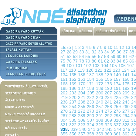
Előző
|
1
2
3
4
5
6
7
8
9
10
11
12
13
1
27
28
29
30
31
32
33
34
35
36
37
38
51
52
53
54
55
56
57
58
59
60
61
62
75
76
77
78
79
80
81
82
83
84
85
86
99
100
101
102
103
104
105
106
107
117
118
119
120
121
122
123
124
1
134
135
136
137
138
139
140
141
1
151
152
153
154
155
156
157
158
1
168
169
170
171
172
173
174
175
1
TÖRTÉNETEK ÁLLATAINKRÓL
185
186
187
188
189
190
191
192
1
202
203
204
205
206
207
208
209
2
SZERGÉNYI MENHELY
219
220
221
222
223
224
225
226
2
ÁLLATI HÍREK
236
237
238
239
240
241
242
243
2
253
254
255
256
257
258
259
260
2
HÍREK A GAZDIKTÓL
270
271
272
273
274
275
276
277
2
MENHELYSEGÍTŐ PROGRAM
287
288
289
290
291
292
293
294
2
304
305
306
307
308
309
310
311
3
SZTÁROK AZ ALAPÍTVÁNYÉRT
321
322
323
324
325
326
327
328
3
RÓLUNK ÍRTÁK
338.
339
340
341
342
343
344
345
3
355
356
357
358
359
360
361
362
3
OKTATÁS