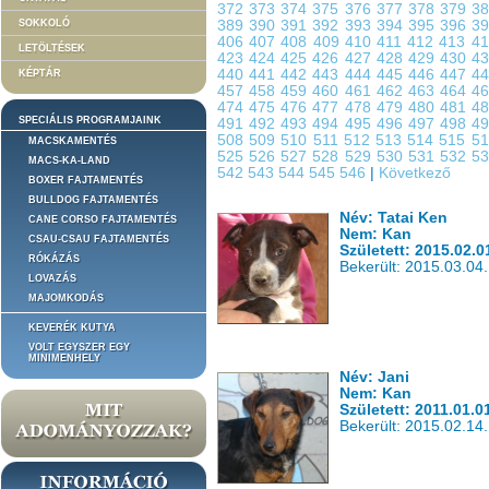
372
373
374
375
376
377
378
379
3
SOKKOLÓ
389
390
391
392
393
394
395
396
3
406
407
408
409
410
411
412
413
4
LETÖLTÉSEK
423
424
425
426
427
428
429
430
4
440
441
442
443
444
445
446
447
4
KÉPTÁR
457
458
459
460
461
462
463
464
4
474
475
476
477
478
479
480
481
4
SPECIÁLIS PROGRAMJAINK
491
492
493
494
495
496
497
498
4
508
509
510
511
512
513
514
515
5
MACSKAMENTÉS
525
526
527
528
529
530
531
532
5
MACS-KA-LAND
542
543
544
545
546
|
Következő
BOXER FAJTAMENTÉS
BULLDOG FAJTAMENTÉS
Név: Tatai Ken
CANE CORSO FAJTAMENTÉS
Nem: Kan
CSAU-CSAU FAJTAMENTÉS
Született: 2015.02.0
RÓKÁZÁS
Bekerült: 2015.03.04.
LOVAZÁS
MAJOMKODÁS
KEVERÉK KUTYA
VOLT EGYSZER EGY
MINIMENHELY
Név: Jani
Nem: Kan
Született: 2011.01.0
Bekerült: 2015.02.14.