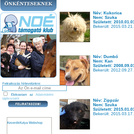
Név: Kukorica
Nem: Szuka
Született: 2010.01.0
Bekerült: 2015.03.21.
Név: Dumbó
Nem: Kan
Született: 2008.09.0
Bekerült: 2012.09.27.
Feliratkozás hírlevelünkre:
Elolvastam az
Adatvédelmi
tájékoztatót
Név: Zippzár
Nem: Szuka
Született: 2015.01.0
Bekerült: 2015.03.17.
KeverékKutya Webshop