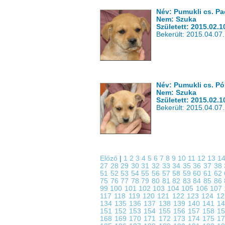
Név: Pumukli cs. Pa
Nem: Szuka
Született: 2015.02.1
Bekerült: 2015.04.07.
Név: Pumukli cs. Pó
Nem: Szuka
Született: 2015.02.1
Bekerült: 2015.04.07.
Előző
|
1
2
3
4
5
6
7
8
9
10
11
12
13
1
27
28
29
30
31
32
33
34
35
36
37
38
51
52
53
54
55
56
57
58
59
60
61
62
75
76
77
78
79
80
81
82
83
84
85
86
99
100
101
102
103
104
105
106
107
117
118
119
120
121
122
123
124
1
134
135
136
137
138
139
140
141
1
151
152
153
154
155
156
157
158
1
168
169
170
171
172
173
174
175
1