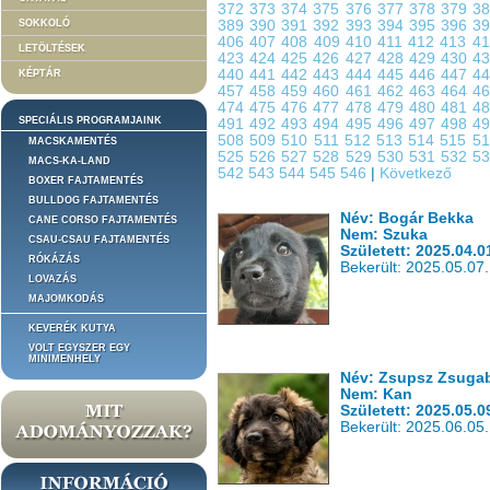
372
373
374
375
376
377
378
379
3
SOKKOLÓ
389
390
391
392
393
394
395
396
3
406
407
408
409
410
411
412
413
4
LETÖLTÉSEK
423
424
425
426
427
428
429
430
4
440
441
442
443
444
445
446
447
4
KÉPTÁR
457
458
459
460
461
462
463
464
4
474
475
476
477
478
479
480
481
4
SPECIÁLIS PROGRAMJAINK
491
492
493
494
495
496
497
498
4
508
509
510
511
512
513
514
515
5
MACSKAMENTÉS
525
526
527
528
529
530
531
532
5
MACS-KA-LAND
542
543
544
545
546
|
Következő
BOXER FAJTAMENTÉS
BULLDOG FAJTAMENTÉS
Név: Bogár Bekka
CANE CORSO FAJTAMENTÉS
Nem: Szuka
CSAU-CSAU FAJTAMENTÉS
Született: 2025.04.0
RÓKÁZÁS
Bekerült: 2025.05.07.
LOVAZÁS
MAJOMKODÁS
KEVERÉK KUTYA
VOLT EGYSZER EGY
MINIMENHELY
Név: Zsupsz Zsuga
Nem: Kan
Született: 2025.05.0
Bekerült: 2025.06.05.