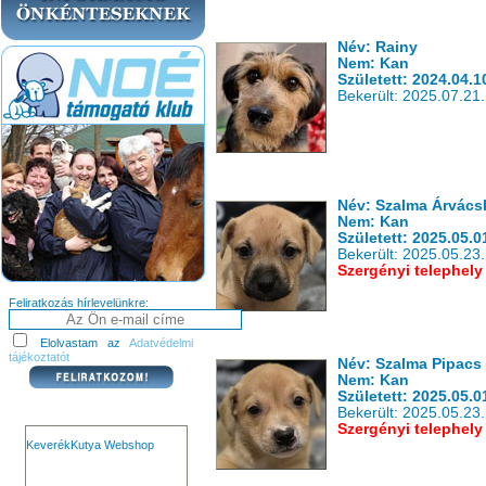
Név: Rainy
Nem: Kan
Született: 2024.04.1
Bekerült: 2025.07.21.
Név: Szalma Árvács
Nem: Kan
Született: 2025.05.0
Bekerült: 2025.05.23.
Szergényi telephely
Feliratkozás hírlevelünkre:
Elolvastam az
Adatvédelmi
tájékoztatót
Név: Szalma Pipacs
Nem: Kan
Született: 2025.05.0
Bekerült: 2025.05.23.
Szergényi telephely
KeverékKutya Webshop