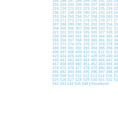
185
186
187
188
189
190
191
192
1
202
203
204
205
206
207
208
209
2
219
220
221
222
223
224
225
226
2
236
237
238
239
240
241
242
243
2
253
254
255
256
257
258
259
260
2
270
271
272
273
274
275
276
277
2
287
288
289
290
291
292
293
294
2
304
305
306
307
308
309
310
311
3
321
322
323
324
325
326
327
328
3
338
339
340
341
342
343
344
345
3
355
356
357
358
359
360
361
362
3
372
373
374
375
376
377
378
379
3
389
390
391
392
393
394
395
396
3
406
407
408
409
410
411
412
413
4
423
424
425
426
427
428
429
430
4
440
441
442
443
444
445
446
447
4
457
458
459
460
461
462
463
464
4
474
475
476
477
478
479
480
481
4
491
492
493
494
495
496
497
498
4
508
509
510
511
512
513
514
515
5
525
526
527
528
529
530
531
532
5
542
543
544
545
546
|
Következő