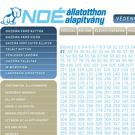
Előző
|
1
2
3
4
5
6
7
8
9
10
11
12
13
1
27.
28
29
30
31
32
33
34
35
36
37
3
51
52
53
54
55
56
57
58
59
60
61
62
75
76
77
78
79
80
81
82
83
84
85
86
99
100
101
102
103
104
105
106
107
117
118
119
120
121
122
123
124
1
134
135
136
137
138
139
140
141
1
151
152
153
154
155
156
157
158
1
168
169
170
171
172
173
174
175
1
TÖRTÉNETEK ÁLLATAINKRÓL
185
186
187
188
189
190
191
192
1
202
203
204
205
206
207
208
209
2
SZERGÉNYI MENHELY
219
220
221
222
223
224
225
226
2
ÁLLATI HÍREK
236
237
238
239
240
241
242
243
2
253
254
255
256
257
258
259
260
2
HÍREK A GAZDIKTÓL
270
271
272
273
274
275
276
277
2
MENHELYSEGÍTŐ PROGRAM
287
288
289
290
291
292
293
294
2
304
305
306
307
308
309
310
311
3
SZTÁROK AZ ALAPÍTVÁNYÉRT
321
322
323
324
325
326
327
328
3
RÓLUNK ÍRTÁK
338
339
340
341
342
343
344
345
3
355
356
357
358
359
360
361
362
3
OKTATÁS