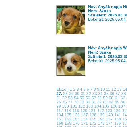
Név: Anyák napja H
Nem: Szuka
Született: 2025.03.3
Bekerült: 2025.05.04.
Név: Anyák napja W
Nem: Szuka
Született: 2025.03.3
Bekerült: 2025.05.04.
Előző
|
1
2
3
4
5
6
7
8
9
10
11
12
13
1
27.
28
29
30
31
32
33
34
35
36
37
3
51
52
53
54
55
56
57
58
59
60
61
62
75
76
77
78
79
80
81
82
83
84
85
86
99
100
101
102
103
104
105
106
107
117
118
119
120
121
122
123
124
1
134
135
136
137
138
139
140
141
1
151
152
153
154
155
156
157
158
1
168
169
170
171
172
173
174
175
1