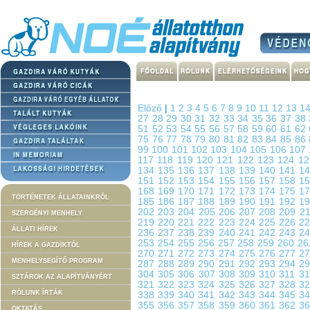
Előző
|
1
2
3
4
5
6
7
8
9
10
11
12
13
1
27
28
29
30
31
32
33
34
35
36
37
38
51
52
53
54
55
56
57
58
59
60
61
62
75
76
77
78
79
80
81
82
83
84
85
86
99
100
101
102
103
104
105
106
107
117
118
119
120
121
122
123
124
1
134
135
136
137
138
139
140
141
1
151
152
153
154
155
156
157
158
1
168
169
170
171
172
173
174
175
1
TÖRTÉNETEK ÁLLATAINKRÓL
185
186
187
188
189
190
191
192
1
202
203
204
205
206
207
208
209
2
SZERGÉNYI MENHELY
219
220
221
222
223
224
225
226
2
ÁLLATI HÍREK
236
237
238
239
240
241
242
243
2
253
254
255
256
257
258
259
260
2
HÍREK A GAZDIKTÓL
270
271
272
273
274
275
276
277
2
MENHELYSEGÍTŐ PROGRAM
287
288
289
290
291
292
293
294
2
304
305
306
307
308
309
310
311
3
SZTÁROK AZ ALAPÍTVÁNYÉRT
321
322
323
324
325
326
327
328
3
RÓLUNK ÍRTÁK
338
339
340
341
342
343
344
345
3
355
356
357
358
359
360
361
362
3
OKTATÁS