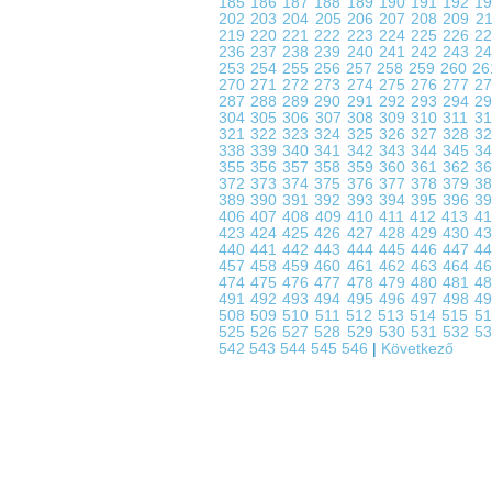
185
186
187
188
189
190
191
192
1
202
203
204
205
206
207
208
209
2
219
220
221
222
223
224
225
226
2
236
237
238
239
240
241
242
243
2
253
254
255
256
257
258
259
260
2
270
271
272
273
274
275
276
277
2
287
288
289
290
291
292
293
294
2
304
305
306
307
308
309
310
311
3
321
322
323
324
325
326
327
328
3
338
339
340
341
342
343
344
345
3
355
356
357
358
359
360
361
362
3
372
373
374
375
376
377
378
379
3
389
390
391
392
393
394
395
396
3
406
407
408
409
410
411
412
413
4
423
424
425
426
427
428
429
430
4
440
441
442
443
444
445
446
447
4
457
458
459
460
461
462
463
464
4
474
475
476
477
478
479
480
481
4
491
492
493
494
495
496
497
498
4
508
509
510
511
512
513
514
515
5
525
526
527
528
529
530
531
532
5
542
543
544
545
546
|
Következő