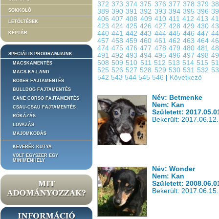
372
373
374
375
376
377
378
379
3
SOKKOLÓ
389
390
391
392
393
394
395
396
3
406
407
408
409
410
411
412
413
4
LETÖLTÉSEK
423
424
425
426
427
428
429
430
4
440
441
442
443
444
445
446
447
4
KÉPTÁR
457
458
459
460
461
462
463
464
4
474
475
476
477
478
479
480
481
4
SPECIÁLIS PROGRAMJAINK
491
492
493
494
495
496
497
498
4
508
509
510
511
512
513
514
515
5
MACSKAMENTÉS
525
526
527
528
529
530
531
532
5
MACS-KA-LAND
542
543
544
545
546
|
Következő
BOXER FAJTAMENTÉS
BULLDOG FAJTAMENTÉS
Név: Betmenke
CANE CORSO FAJTAMENTÉS
Nem: Kan
CSAU-CSAU FAJTAMENTÉS
Született: 2017.05.0
RÓKÁZÁS
Bekerült: 2017.06.12.
LOVAZÁS
MAJOMKODÁS
KEVERÉK KUTYA
VOLT EGYSZER EGY
MINIMENHELY
Név: Wonder
Nem: Kan
Született: 2008.06.0
Bekerült: 2017.06.15.