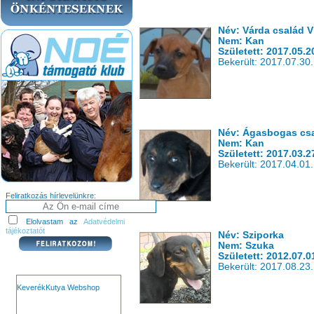
Név: Várda család V
Nem: Kan
Született: 2017.05.2
Bekerült: 2017.07.30.
Név: Ágasbogas csa
Nem: Kan
Született: 2017.03.2
Bekerült: 2017.04.01.
Feliratkozás hírlevelünkre:
Elolvastam az
Adatvédelmi
tájékoztatót
Név: Sziporka
Nem: Szuka
Született: 2012.07.0
Bekerült: 2017.08.23.
KeverékKutya Webshop