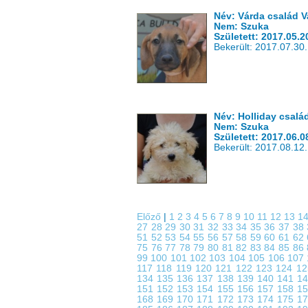
Név: Várda család V
Nem: Szuka
Született: 2017.05.2
Bekerült: 2017.07.30.
Név: Holliday csalá
Nem: Szuka
Született: 2017.06.0
Bekerült: 2017.08.12.
Előző
|
1
2
3
4
5
6
7
8
9
10
11
12
13
1
27
28
29
30
31
32
33
34
35
36
37
38
51
52
53
54
55
56
57
58
59
60
61
62
75
76
77
78
79
80
81
82
83
84
85
86
99
100
101
102
103
104
105
106
107
117
118
119
120
121
122
123
124
1
134
135
136
137
138
139
140
141
1
151
152
153
154
155
156
157
158
1
168
169
170
171
172
173
174
175
1