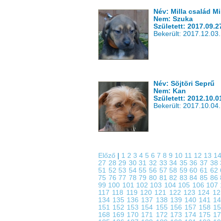
Név: Milla család Mil
Nem: Szuka
Született: 2017.09.2
Bekerült: 2017.12.03.
Név: Söjtöri Seprű
Nem: Kan
Született: 2012.10.0
Bekerült: 2017.10.04.
Előző
|
1
2
3
4
5
6
7
8
9
10
11
12
13
1
27
28
29
30
31
32
33
34
35
36
37
38
51
52
53
54
55
56
57
58
59
60
61
62
75
76
77
78
79
80
81
82
83
84
85
86
99
100
101
102
103
104
105
106
107
117
118
119
120
121
122
123
124
1
134
135
136
137
138
139
140
141
1
151
152
153
154
155
156
157
158
1
168
169
170
171
172
173
174
175
1