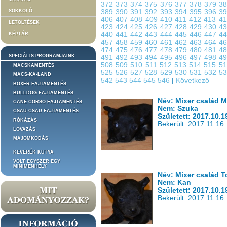
372
373
374
375
376
377
378
379
3
SOKKOLÓ
389
390
391
392
393
394
395
396
3
406
407
408
409
410
411
412
413
4
LETÖLTÉSEK
423
424
425
426
427
428
429
430
4
440
441
442
443
444
445
446
447
4
KÉPTÁR
457
458
459
460
461
462
463
464
4
474
475
476
477
478
479
480
481
4
SPECIÁLIS PROGRAMJAINK
491
492
493
494
495
496
497
498
4
508
509
510
511
512
513
514
515
5
MACSKAMENTÉS
525
526
527
528
529
530
531
532
5
MACS-KA-LAND
542
543
544
545
546
|
Következő
BOXER FAJTAMENTÉS
BULLDOG FAJTAMENTÉS
Név: Mixer család M
CANE CORSO FAJTAMENTÉS
Nem: Szuka
CSAU-CSAU FAJTAMENTÉS
Született: 2017.10.1
RÓKÁZÁS
Bekerült: 2017.11.16.
LOVAZÁS
MAJOMKODÁS
KEVERÉK KUTYA
VOLT EGYSZER EGY
MINIMENHELY
Név: Mixer család T
Nem: Kan
Született: 2017.10.1
Bekerült: 2017.11.16.