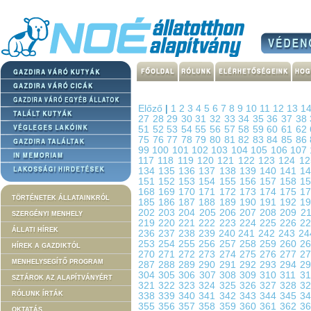
Előző
|
1
2
3
4
5
6
7
8
9
10
11
12
13
1
27
28
29
30
31
32
33
34
35
36
37
38
51
52
53
54
55
56
57
58
59
60
61
62
75
76
77
78
79
80
81
82
83
84
85
86
99
100
101
102
103
104
105
106
107
117
118
119
120
121
122
123
124
1
134
135
136
137
138
139
140
141
1
151
152
153
154
155
156
157
158
1
168
169
170
171
172
173
174
175
1
TÖRTÉNETEK ÁLLATAINKRÓL
185
186
187
188
189
190
191
192
1
202
203
204
205
206
207
208
209
2
SZERGÉNYI MENHELY
219
220
221
222
223
224
225
226
2
ÁLLATI HÍREK
236
237
238
239
240
241
242
243
2
253
254
255
256
257
258
259
260
2
HÍREK A GAZDIKTÓL
270
271
272
273
274
275
276
277
2
MENHELYSEGÍTŐ PROGRAM
287
288
289
290
291
292
293
294
2
304
305
306
307
308
309
310
311
3
SZTÁROK AZ ALAPÍTVÁNYÉRT
321
322
323
324
325
326
327
328
3
RÓLUNK ÍRTÁK
338
339
340
341
342
343
344
345
3
355
356
357
358
359
360
361
362
3
OKTATÁS