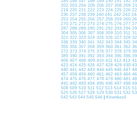
185
186
187
188
189
190
191
192
1
202
203
204
205
206
207
208
209
2
219
220
221
222
223
224
225
226
2
236
237
238
239
240
241
242
243
2
253
254
255
256
257
258
259
260
2
270
271
272
273
274
275
276
277
2
287
288
289
290
291
292
293
294
2
304
305
306
307
308
309
310
311
3
321
322
323
324
325
326
327
328
3
338
339
340
341
342
343
344
345
3
355
356
357
358
359
360
361
362
3
372
373
374
375
376
377
378
379
3
389
390
391
392
393
394
395
396
3
406
407
408
409
410
411
412
413
4
423
424
425
426
427
428
429
430
4
440
441
442
443
444
445
446
447
4
457
458
459
460
461
462
463
464
4
474
475
476
477
478
479
480
481
4
491
492
493
494
495
496
497
498
4
508
509
510
511
512
513
514
515
5
525
526
527
528
529
530
531
532
5
542
543
544
545
546
|
Következő