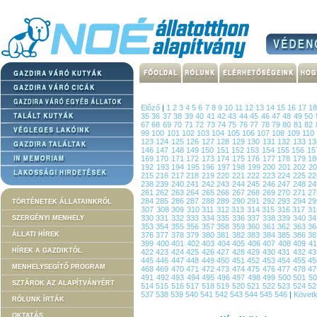
Előző
|
1
2
3
4
5
6
7
8
9
10
11
12
13
14
15
16
17
1
35
36
37
38
39
40
41
42
43
44
45
46
47
48
49
50
67
68
69
70
71
72
73
74
75
76
77
78
79
80
81
82
99
100
101
102
103
104
105
106
107
108
109
110
123
124
125
126
127
128
129
130
131
132
133
1
146
147
148
149
150
151
152
153
154
155
156
15
169
170
171
172
173
174
175
176
177
178
179
1
192
193
194
195
196
197
198
199
200
201
202
2
215
216
217
218
219
220
221
222
223
224
225
2
238
239
240
241
242
243
244
245
246
247
248
2
261
262
263
264
265
266
267
268
269
270
271
2
284
285
286
287
288
289
290
291
292
293
294
2
TÖRTÉNETEK ÁLLATAINKRÓL
307
308
309
310
311
312
313
314
315
316
317
3
330
331
332
333
334
335
336
337
338
339
340
3
SZERGÉNYI MENHELY
353
354
355
356
357
358
359
360
361
362
363
3
ÁLLATI HÍREK
376
377
378
379
380
381
382
383
384
385
386
3
399
400
401
402
403
404
405
406
407
408
409
4
HÍREK A GAZDIKTÓL
422
423
424
425
426
427
428
429
430
431
432
4
445
446
447
448
449
450
451
452
453
454
455
4
MENHELYSEGÍTŐ PROGRAM
468
469
470
471
472
473
474
475
476
477
478
4
491
492
493
494
495
496
497
498
499
500
501
5
SZTÁROK AZ ALAPÍTVÁNYÉRT
514
515
516
517
518
519
520
521
522
523
524
5
537
538
539
540
541
542
543
544
545
546
|
Követ
RÓLUNK ÍRTÁK
OKTATÁS