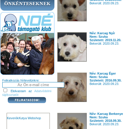
Bekerült: 2020.09.23.
Név: Karcag Nyír
Nem: Szuka
Született: 2019.11.20.
Bekerült: 2020.09.23.
Név: Karcag Éger
Nem: Szuka
Feliratkozás hírlevelünkre:
Született: 2016.09.30.
Bekerült: 2020.09.23.
Elolvastam az
Adatvédelmi
tájékoztatót
Név: Karcag Berkenye
Nem: Szuka
KeverékKutya Webshop
Született: 2018.09.30.
Bekerült: 2020.09.23.