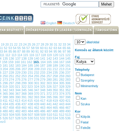
English
Deutsch
állat/oldal
8
19
20
21
22
23
24
25
26
27
28
29
30
31
32
33
34
51
52
53
54
55
56
57
58
59
60
61
62
63
64
65
66
Keresés az állatok között
83
84
85
86
87
88
89
90
91
92
93
94
95
96
97
98
111
112
113
114
115
116
117
118
119
120
121
122
Faj
34
135
136
137
138
139
140
141
142
143
144
145
7
158
159
160
161
162
163.
164
165
166
167
168
80
181
182
183
184
185
186
187
188
189
190
191
03
204
205
206
207
208
209
210
211
212
213
214
Telephely
26
227
228
229
230
231
232
233
234
235
236
237
Budapest
49
250
251
252
253
254
255
256
257
258
259
260
72
273
274
275
276
277
278
279
280
281
282
283
Szergény
95
296
297
298
299
300
301
302
303
304
305
306
Minimenhely
18
319
320
321
322
323
324
325
326
327
328
329
41
342
343
344
345
346
347
348
349
350
351
352
Nem
64
365
366
367
368
369
370
371
372
373
374
375
87
388
389
390
391
392
393
394
395
396
397
398
Kan
10
411
412
413
414
415
416
417
418
419
420
421
33
434
435
436
437
438
439
440
441
442
443
444
Szuka
56
457
458
459
460
461
462
463
464
465
466
467
79
480
481
482
483
484
485
486
487
488
489
490
Kor
02
503
504
505
506
507
508
509
510
511
512
513
Kölyök
25
526
527
528
529
530
531
532
533
534
535
536
kező
Fiatal
Felnőtt