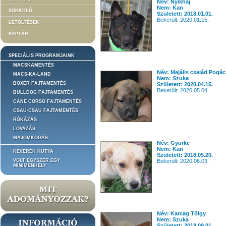
Név: Nyikhaj
Nem: Kan
SOKKOLÓ
Született: 2018.01.01.
Bekerült: 2020.01.15.
LETÖLTÉSEK
KÉPTÁR
SPECIÁLIS PROGRAMJAINK
MACSKAMENTÉS
Név: Majális család Pogá
MACS-KA-LAND
Nem: Szuka
BOXER FAJTAMENTÉS
Született: 2020.04.15.
Bekerült: 2020.05.04.
BULLDOG FAJTAMENTÉS
CANE CORSO FAJTAMENTÉS
CSAU-CSAU FAJTAMENTÉS
RÓKÁZÁS
LOVAZÁS
MAJOMKODÁS
Név: Gyürke
Nem: Kan
KEVERÉK KUTYA
Született: 2018.05.20.
VOLT EGYSZER EGY
Bekerült: 2020.06.03.
MINIMENHELY
Név: Karcag Tölgy
Nem: Szuka
Született: 2018.09.01.