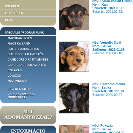
Név: Lyukó család Ormán
Nem: Kan
SOKKOLÓ
Született: 2021.01.18.
Bekerült: 2021.01.23.
LETÖLTÉSEK
KÉPTÁR
SPECIÁLIS PROGRAMJAINK
MACSKAMENTÉS
Név: Verpelét Opál
MACS-KA-LAND
Nem: Szuka
BOXER FAJTAMENTÉS
Született: 2021.01.05.
Bekerült: 2021.03.16.
BULLDOG FAJTAMENTÉS
CANE CORSO FAJTAMENTÉS
CSAU-CSAU FAJTAMENTÉS
RÓKÁZÁS
LOVAZÁS
MAJOMKODÁS
Név: Csatorna mama
Nem: Szuka
KEVERÉK KUTYA
Született: 2018.01.01.
VOLT EGYSZER EGY
Bekerült: 2020.09.27.
MINIMENHELY
Név: Fukszia
Nem: Szuka
Született: 2020.04.20.