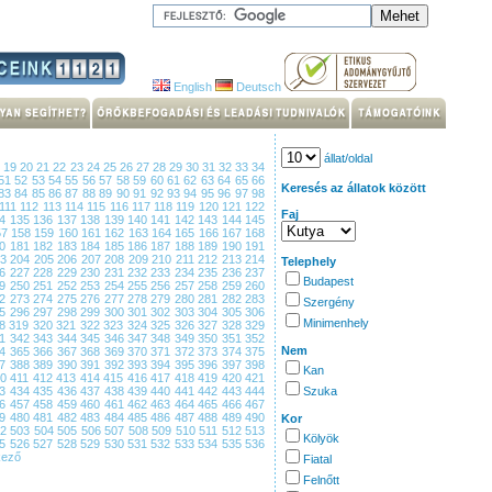
English
Deutsch
állat/oldal
8
19
20
21
22
23
24
25
26
27
28
29
30
31
32
33
34
51
52
53
54
55
56
57
58
59
60
61
62
63
64
65
66
Keresés az állatok között
83
84
85
86
87
88
89
90
91
92
93
94
95
96
97
98
111
112
113
114
115
116
117
118
119
120
121
122
Faj
34
135
136
137
138
139
140
141
142
143
144
145
57
158
159
160
161
162
163
164
165
166
167
168
80
181
182
183
184
185
186
187
188
189
190
191
03
204
205
206
207
208
209
210
211
212
213
214
Telephely
26
227
228
229
230
231
232
233
234
235
236
237
Budapest
49
250
251
252
253
254
255
256
257
258
259
260
72
273
274
275
276
277
278
279
280
281
282
283
Szergény
95
296
297
298
299
300
301
302
303
304
305
306
Minimenhely
18
319
320
321
322
323
324
325
326
327
328
329
41
342
343
344
345
346
347
348
349
350
351
352
Nem
64
365
366
367
368
369
370
371
372
373
374
375
87
388
389
390
391
392
393
394
395
396
397
398
Kan
10
411
412
413
414
415
416
417
418
419
420
421
33
434
435
436
437
438
439
440
441
442
443
444
Szuka
56
457
458
459
460
461
462
463
464
465
466
467
79
480
481
482
483
484
485
486
487
488
489
490
Kor
02
503
504
505
506
507
508
509
510
511
512
513
Kölyök
25
526
527
528
529
530
531
532
533
534
535
536
kező
Fiatal
Felnőtt