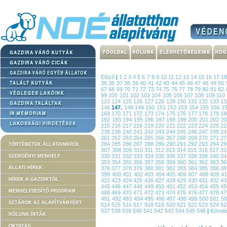
Előző
|
1
2
3
4
5
6
7
8
9
10
11
12
13
14
15
16
17
1
35
36
37
38
39
40
41
42
43
44
45
46
47
48
49
50
67
68
69
70
71
72
73
74
75
76
77
78
79
80
81
82
99
100
101
102
103
104
105
106
107
108
109
110
123
124
125
126
127
128
129
130
131
132
133
1
146
147.
148
149
150
151
152
153
154
155
156
1
169
170
171
172
173
174
175
176
177
178
179
1
192
193
194
195
196
197
198
199
200
201
202
2
215
216
217
218
219
220
221
222
223
224
225
2
238
239
240
241
242
243
244
245
246
247
248
2
261
262
263
264
265
266
267
268
269
270
271
2
284
285
286
287
288
289
290
291
292
293
294
2
TÖRTÉNETEK ÁLLATAINKRÓL
307
308
309
310
311
312
313
314
315
316
317
3
330
331
332
333
334
335
336
337
338
339
340
3
SZERGÉNYI MENHELY
353
354
355
356
357
358
359
360
361
362
363
3
ÁLLATI HÍREK
376
377
378
379
380
381
382
383
384
385
386
3
399
400
401
402
403
404
405
406
407
408
409
4
HÍREK A GAZDIKTÓL
422
423
424
425
426
427
428
429
430
431
432
4
445
446
447
448
449
450
451
452
453
454
455
4
MENHELYSEGÍTŐ PROGRAM
468
469
470
471
472
473
474
475
476
477
478
4
491
492
493
494
495
496
497
498
499
500
501
5
SZTÁROK AZ ALAPÍTVÁNYÉRT
514
515
516
517
518
519
520
521
522
523
524
5
537
538
539
540
541
542
543
544
545
546
|
Követ
RÓLUNK ÍRTÁK
OKTATÁS