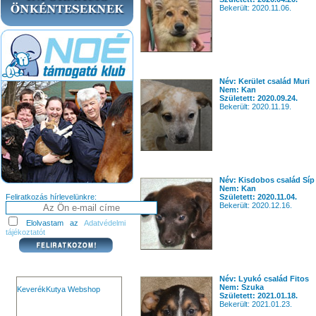
Bekerült: 2020.11.06.
Név: Kerület család Muri
Nem: Kan
Született: 2020.09.24.
Bekerült: 2020.11.19.
Név: Kisdobos család Síp
Nem: Kan
Feliratkozás hírlevelünkre:
Született: 2020.11.04.
Bekerült: 2020.12.16.
Elolvastam az
Adatvédelmi
tájékoztatót
Név: Lyukó család Fitos
Nem: Szuka
KeverékKutya Webshop
Született: 2021.01.18.
Bekerült: 2021.01.23.