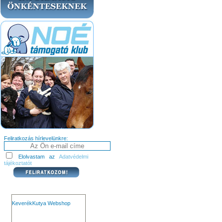
Feliratkozás hírlevelünkre:
Elolvastam az
Adatvédelmi
tájékoztatót
KeverékKutya Webshop