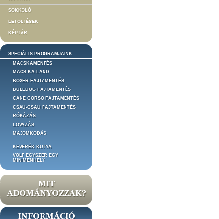
SOKKOLÓ
LETÖLTÉSEK
KÉPTÁR
SPECIÁLIS PROGRAMJAINK
MACSKAMENTÉS
MACS-KA-LAND
BOXER FAJTAMENTÉS
BULLDOG FAJTAMENTÉS
CANE CORSO FAJTAMENTÉS
CSAU-CSAU FAJTAMENTÉS
RÓKÁZÁS
LOVAZÁS
MAJOMKODÁS
KEVERÉK KUTYA
VOLT EGYSZER EGY
MINIMENHELY