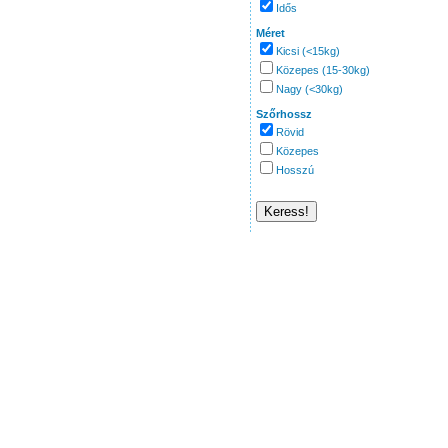
Idős
Méret
Kicsi (<15kg)
Közepes (15-30kg)
Nagy (<30kg)
Szőrhossz
Rövid
Közepes
Hosszú