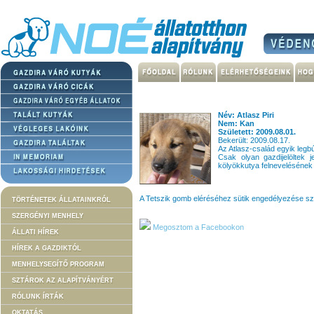
Név: Atlasz Piri
Nem: Kan
Született: 2009.08.01.
Bekerült: 2009.08.17.
Az Atlasz-család egyik legbú
Csak olyan gazdijelöltek j
kölyökkutya felnevelésének 
A Tetszik gomb eléréséhez sütik engedélyezése s
TÖRTÉNETEK ÁLLATAINKRÓL
SZERGÉNYI MENHELY
Megosztom a Facebookon
ÁLLATI HÍREK
HÍREK A GAZDIKTÓL
MENHELYSEGÍTŐ PROGRAM
SZTÁROK AZ ALAPÍTVÁNYÉRT
RÓLUNK ÍRTÁK
OKTATÁS