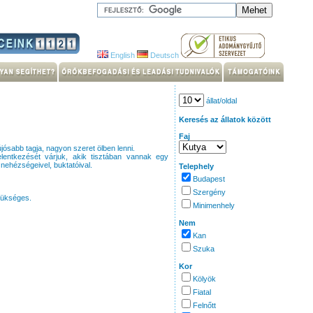
English
Deutsch
állat/oldal
Keresés az állatok között
Faj
jósabb tagja, nagyon szeret ölben lenni.
elentkezését várjuk, akik tisztában vannak egy
nehézségeivel, buktatóival.
Telephely
Budapest
Szergény
zükséges.
Minimenhely
Nem
Kan
Szuka
Kor
Kölyök
Fiatal
Felnőtt