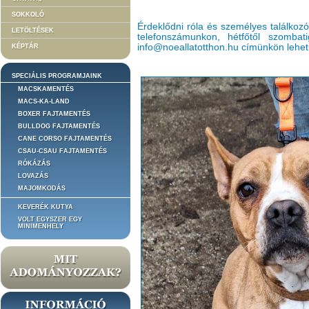
SOKKOLÓ
Érdeklődni róla és személyes találkoz
LETÖLTÉSEK
telefonszámunkon, hétfőtől szomba
info@noeallatotthon.hu címünkön lehet
KÉPTÁR
SPECIÁLIS PROGRAMJAINK
MACSKAMENTÉS
MACS-KA-LAND
BOXER FAJTAMENTÉS
BULLDOG FAJTAMENTÉS
CANE CORSO FAJTAMENTÉS
CSAU-CSAU FAJTAMENTÉS
RÓKÁZÁS
LOVAZÁS
MAJOMKODÁS
KEVERÉK KUTYA
VOLT EGYSZER EGY
MINIMENHELY