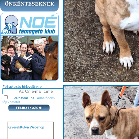
Feliratkozás hírlevelünkre:
Elolvastam az
Adatvédelmi
tájékoztatót
KeverékKutya Webshop