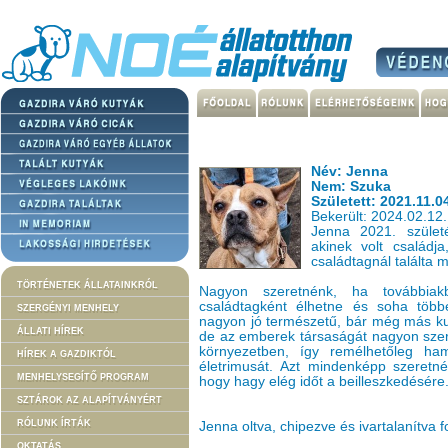
Név: Jenna
Nem: Szuka
Született: 2021.11.0
Bekerült: 2024.02.12.
Jenna 2021. születé
akinek volt családj
családtagnál találta
TÖRTÉNETEK ÁLLATAINKRÓL
Nagyon szeretnénk, ha továbbiak
családtagként élhetne és soha töb
SZERGÉNYI MENHELY
nagyon jó természetű, bár még más ku
ÁLLATI HÍREK
de az emberek társaságát nagyon szeret
környezetben, így remélhetőleg ham
HÍREK A GAZDIKTÓL
életrimusát. Azt mindenképp szeretnén
MENHELYSEGÍTŐ PROGRAM
hogy hagy elég időt a beilleszkedésére
SZTÁROK AZ ALAPÍTVÁNYÉRT
RÓLUNK ÍRTÁK
Jenna oltva, chipezve és ivartalanítva 
OKTATÁS