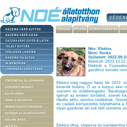
Név: Elektra
Nem: Szuka
Született: 2022.09.2
Bekerült: 2023.10.22.
Elektrát a Füzesabon
gazdihoz kerülés re
TÖRTÉNETEK ÁLLATAINKRÓL
Elektra még nagyon fiatal, kb. 2022. 
keverék kislány. Ő az a kutyus akin n
SZERGÉNYI MENHELY
szeretni és örökbefogadni. Barátság
ÁLLATI HÍREK
Igényli az emberi törődést, szereti h
Ideális aktív, sportos családnak. Szere
HÍREK A GAZDIKTÓL
és családi környezetbe folytathatná a f
MENHELYSEGÍTŐ PROGRAM
olyan gazdinak aki sok időt szeretne vel
SZTÁROK AZ ALAPÍTVÁNYÉRT
RÓLUNK ÍRTÁK
Elektra oltva, chipezve és ivartalanítv
OKTATÁS