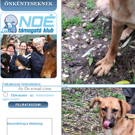
Feliratkozás hírlevelünkre:
Elolvastam az
Adatvédelmi
tájékoztatót
KeverékKutya Webshop