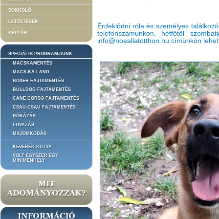
SOKKOLÓ
LETÖLTÉSEK
Érdeklődni róla és személyes találkozó
telefonszámunkon, hétfőtől szomba
KÉPTÁR
info@noeallatotthon.hu címünkön lehet
SPECIÁLIS PROGRAMJAINK
MACSKAMENTÉS
MACS-KA-LAND
BOXER FAJTAMENTÉS
BULLDOG FAJTAMENTÉS
CANE CORSO FAJTAMENTÉS
CSAU-CSAU FAJTAMENTÉS
RÓKÁZÁS
LOVAZÁS
MAJOMKODÁS
KEVERÉK KUTYA
VOLT EGYSZER EGY
MINIMENHELY