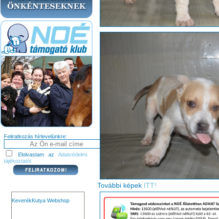
Feliratkozás hírlevelünkre:
Elolvastam az
Adatvédelmi
tájékoztatót
További képek
ITT!
KeverékKutya Webshop