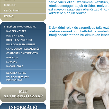
parvo vírus elleni szérummal kezdtük), 
SOKKOLÓ
kötelezettséggel adjuk örökbe, melyet 
ezt nagyon szigorúan ellenőrizzük! Kö
LETÖLTÉSEK
körzetében adjuk örökbe.
KÉPTÁR
SPECIÁLIS PROGRAMJAINK
Érdeklődni róluk és személyes találkoz
telefonszámunkon, hétfőtől szomba
MACSKAMENTÉS
info@noeallatotthon.hu címünkön lehet
MACS-KA-LAND
BOXER FAJTAMENTÉS
BULLDOG FAJTAMENTÉS
CANE CORSO FAJTAMENTÉS
CSAU-CSAU FAJTAMENTÉS
RÓKÁZÁS
LOVAZÁS
MAJOMKODÁS
KEVERÉK KUTYA
VOLT EGYSZER EGY
MINIMENHELY