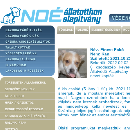
Név: Finest Fakó
Nem: Kan
Született: 2021.10.2
Bekerült: 2022.02.02.
6 csodaszép kever
Állatvédő Alapítvány
nevet kapták.
TÖRTÉNETEK ÁLLATAINKRÓL
A kis család (5 lány 1 fiú) kb. 2021.
SZERGÉNYI MENHELY
ismerjük, de a mostani méretüket n
ÁLLATI HÍREK
majd. Nagyon szeretnénk ha a leen
kölykök nem lesznek szobadíszek, font
HÍREK A GAZDIKTÓL
és mindenképp kellő nevelést és t
MENHELYSEGÍTŐ PROGRAM
Kizárólag teljes jogú családtagnak adj
bátrak nem félnek az ember érintésétől
SZTÁROK AZ ALAPÍTVÁNYÉRT
RÓLUNK ÍRTÁK
Oltási programjukat megkezdtük, anna
OKTATÁS