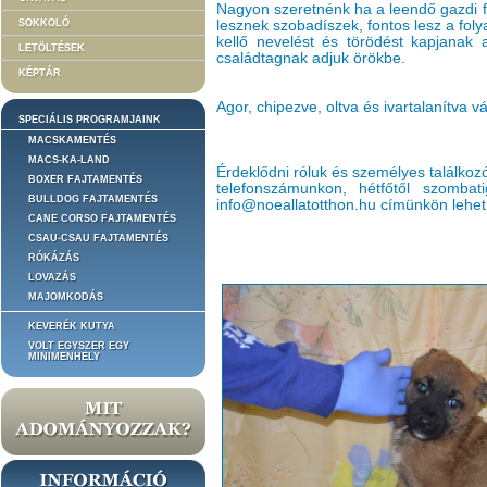
Nagyon szeretnénk ha a leendő gazdi 
SOKKOLÓ
lesznek szobadíszek, fontos lesz a fol
kellő nevelést és törödést kapjanak a
LETÖLTÉSEK
családtagnak adjuk örökbe.
KÉPTÁR
Agor, chipezve, oltva és ivartalanítva v
SPECIÁLIS PROGRAMJAINK
MACSKAMENTÉS
MACS-KA-LAND
Érdeklődni róluk és személyes találkoz
BOXER FAJTAMENTÉS
telefonszámunkon, hétfőtől szomba
BULLDOG FAJTAMENTÉS
info@noeallatotthon.hu címünkön lehet
CANE CORSO FAJTAMENTÉS
CSAU-CSAU FAJTAMENTÉS
RÓKÁZÁS
LOVAZÁS
MAJOMKODÁS
KEVERÉK KUTYA
VOLT EGYSZER EGY
MINIMENHELY