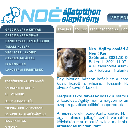
Név: Agility család 
Nem: Kan
Született: 2021.10.2
Bekerült: 2021.11.07.
A Füzesabonyi Állat
és 7 babája - Nálunk A
Egy lakatlan házhoz befialt ez a cs
TÖRTÉNETEK ÁLLATAINKRÓL
kicsit hozott a világra. Hozzánk
elvesztésével érkeztek.
SZERGÉNYI MENHELY
ÁLLATI HÍREK
Megtaláláskor tetvesek voltak a mami é
a kezelést. Agility mama nagyon jó a
HÍREK A GAZDIKTÓL
szépen gazdikeresőkké cseperedtek.
MENHELYSEGÍTŐ PROGRAM
A népes, örökmozgó Agility család kb.
SZTÁROK AZ ALAPÍTVÁNYÉRT
egy malinois jellegű ezért várható
RÓLUNK ÍRTÁK
kölykökön már most látszik a malinois
érdeklődés minden iránt.
OKTATÁS