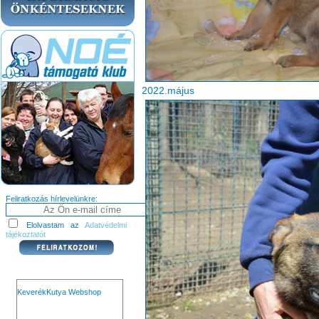
2022.május
Feliratkozás hírlevelünkre:
Elolvastam az
Adatvédelmi
tájékoztatót
KeverékKutya Webshop