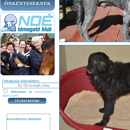
Feliratkozás hírlevelünkre:
Elolvastam az
Adatvédelmi
tájékoztatót
KeverékKutya Webshop