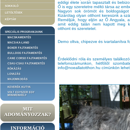
eddigi élete során tapasztalt és bebiz
SOKKOLÓ
Ő is egy szeretetre méltó társa az emb
Nagyon sok örömöt és boldogságot t
LETÖLTÉSEK
Kizárólag olyan otthont keresünk a szá
Reméljük, hogy eljön az Ő Angyala, a
KÉPTÁR
amit eddig talán nem kapott meg ku
otthont és szeretetet.
SPECIÁLIS PROGRAMJAINK
MACSKAMENTÉS
Demo oltva, chipezve és ivartalanítva 
MACS-KA-LAND
BOXER FAJTAMENTÉS
BULLDOG FAJTAMENTÉS
CANE CORSO FAJTAMENTÉS
Érdeklődni róla és személyes találkozó
telefonszámunkon, hétfőtől szomba
CSAU-CSAU FAJTAMENTÉS
info@noeallatotthon.hu címünkön lehet
RÓKÁZÁS
LOVAZÁS
MAJOMKODÁS
KEVERÉK KUTYA
VOLT EGYSZER EGY
MINIMENHELY