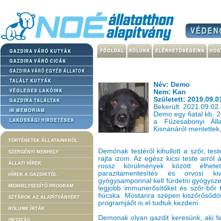
Név: Demo
Nem: Kan
Született: 2019.09.0
Bekerült: 2021.09.02.
Demo egy fiatal kb. 2
a Füzesabonyi Álla
Kisnánáról mentettek,
TÖRTÉNETEK ÁLLATAINKRÓL
Demónak testéről kihullott a szőr, teste
SZERGÉNYI MENHELY
rajta izom. Az egész kicsi teste arról
ÁLLATI HÍREK
rossz körülmények között élhet
parazitamentesítés és orvosi ki
HÍREK A GAZDIKTÓL
gyógysamponnal kell fürdetni gyógysze
MENHELYSEGÍTŐ PROGRAM
legjobb immunerősítőket és szőr-bőr tá
fiúcska. Mostanra szépen kiszőrősődött
SZTÁROK AZ ALAPÍTVÁNYÉRT
programjáőt is el tudtuk kezdeni.
RÓLUNK ÍRTÁK
Demonak olyan gazdit keresünk, aki fel
OKTATÁS