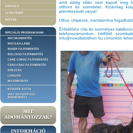
amit eddig talán nem kapott meg ku
SOKKOLÓ
otthont és szeretetet. Kizárólag kut
jelentkezését várjuk!
LETÖLTÉSEK
Oltva, chipezve, ivartalanítva fogadhat
KÉPTÁR
Érdeklődni róla és személyes találkozó
SPECIÁLIS PROGRAMJAINK
telefonszámunkon, hétfőtől szomba
info@noeallatotthon.hu címünkön lehet
MACSKAMENTÉS
MACS-KA-LAND
BOXER FAJTAMENTÉS
BULLDOG FAJTAMENTÉS
CANE CORSO FAJTAMENTÉS
CSAU-CSAU FAJTAMENTÉS
RÓKÁZÁS
LOVAZÁS
MAJOMKODÁS
KEVERÉK KUTYA
VOLT EGYSZER EGY
MINIMENHELY