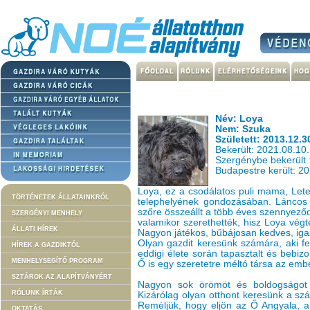
Név: Loya
Nem: Szuka
Született: 2013.12.3
Bekerült: 2021.08.10.
Szergénybe bekerült 
Budapestre került: 20
Loya, ez a csodálatos puli mama, Leten
TÖRTÉNETEK ÁLLATAINKRÓL
telephelyének gondozásában. Láncos k
szőre összeállt a több éves szennyeződé
SZERGÉNYI MENHELY
valamikor szerethették, hisz Loya végt
ÁLLATI HÍREK
Nagyon játékos, bűbájosan kedves, iga
Olyan gazdit keresünk számára, aki fel
HÍREK A GAZDIKTÓL
eddigi élete során tapasztalt és bebiz
MENHELYSEGÍTŐ PROGRAM
Ő is egy szeretetre méltó társa az emb
SZTÁROK AZ ALAPÍTVÁNYÉRT
Nagyon sok örömöt és boldogságot t
RÓLUNK ÍRTÁK
Kizárólag olyan otthont keresünk a szá
Reméljük, hogy eljön az Ő Angyala, a
OKTATÁS