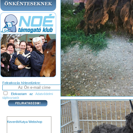
Feliratkozás hírlevelünkre:
Elolvastam az
Adatvédelmi
tájékoztatót
KeverékKutya Webshop