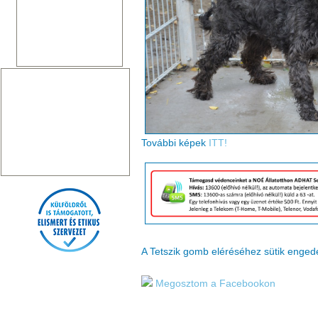
További képek
ITT!
A Tetszik gomb eléréséhez sütik enge
Megosztom a Facebookon