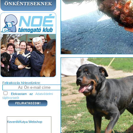
Feliratkozás hírlevelünkre:
Elolvastam az
Adatvédelmi
tájékoztatót
KeverékKutya Webshop