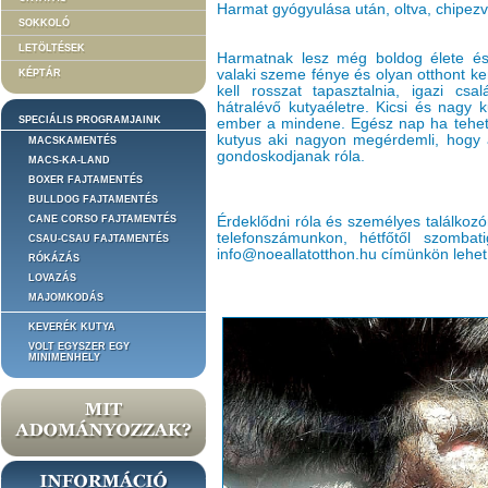
Harmat gyógyulása után, oltva, chipezv
SOKKOLÓ
LETÖLTÉSEK
Harmatnak lesz még boldog élete és
valaki szeme fénye és olyan otthont 
KÉPTÁR
kell rosszat tapasztalnia, igazi cs
hátralévő kutyaéletre. Kicsi és nagy 
SPECIÁLIS PROGRAMJAINK
ember a mindene. Egész nap ha tehetn
kutyus aki nagyon megérdemli, hogy 
MACSKAMENTÉS
gondoskodjanak róla.
MACS-KA-LAND
BOXER FAJTAMENTÉS
BULLDOG FAJTAMENTÉS
CANE CORSO FAJTAMENTÉS
Érdeklődni róla és személyes találkozó
telefonszámunkon, hétfőtől szomba
CSAU-CSAU FAJTAMENTÉS
info@noeallatotthon.hu címünkön lehet
RÓKÁZÁS
LOVAZÁS
MAJOMKODÁS
KEVERÉK KUTYA
VOLT EGYSZER EGY
MINIMENHELY