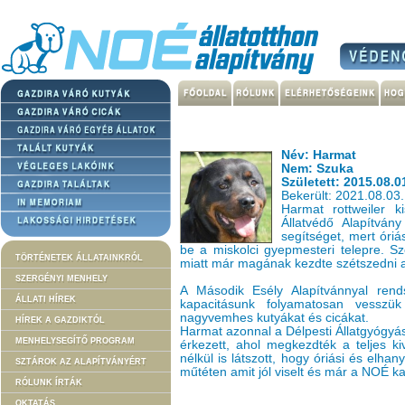
Név: Harmat
Nem: Szuka
Született: 2015.08.0
Bekerült: 2021.08.03.
Harmat rottweiler k
Állatvédő Alapítvá
segítséget, mert óriá
be a miskolci gyepmesteri telepre. Sz
TÖRTÉNETEK ÁLLATAINKRÓL
miatt már magának kezdte szétszedni a
SZERGÉNYI MENHELY
A Második Esély Alapítvánnyal rend
ÁLLATI HÍREK
kapacitásunk folyamatosan vesszük
nagyvemhes kutyákat és cicákat.
HÍREK A GAZDIKTÓL
Harmat azonnal a Délpesti Állatgyógyá
MENHELYSEGÍTŐ PROGRAM
érkezett, ahol megkezdték a teljes kiv
nélkül is látszott, hogy óriási és elhan
SZTÁROK AZ ALAPÍTVÁNYÉRT
műtéten amit jól viselt és már a NOÉ k
RÓLUNK ÍRTÁK
OKTATÁS