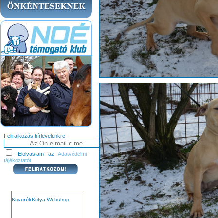
Feliratkozás hírlevelünkre:
Elolvastam az
Adatvédelmi
tájékoztatót
KeverékKutya Webshop