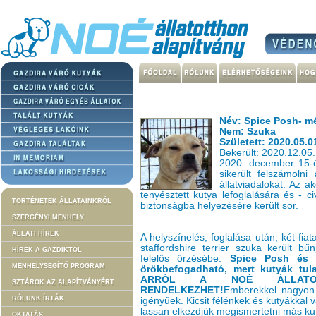
Név: Spice Posh- m
Nem: Szuka
Született: 2020.05.0
Bekerült: 2020.12.05.
2020. december 15-é
sikerült felszámolni
állatviadalokat. Az a
tenyésztett kutya lefoglalására és - ci
TÖRTÉNETEK ÁLLATAINKRÓL
biztonságba helyezésére került sor.
SZERGÉNYI MENHELY
ÁLLATI HÍREK
A helyszínelés, foglalása után, két fia
staffordshire terrier szuka került bű
HÍREK A GAZDIKTÓL
felelős őrzésébe.
Spice Posh és 
MENHELYSEGÍTŐ PROGRAM
örökbefogadható, mert kutyák tu
ARRÓL A NOÉ ÁLLATOT
SZTÁROK AZ ALAPÍTVÁNYÉRT
RENDELKEZHET!
Emberekkel nagyon
RÓLUNK ÍRTÁK
igényűek. Kicsit félénkek és kutyákkal
lassan elkezdjük megismertetni más ku
OKTATÁS