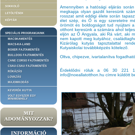
SOKKOLÓ
Amennyiben a hatósági eljárás során 
megkapja olyan gazdit keresünk számu
LETÖLTÉSEK
rosszat amit eddigi élete során tapasz
élet szép, és Ő is egy szeretetre m
KÉPTÁR
örömöt és boldogságot tud nyújtani a
otthont keresünk a számára ahol teljes
SPECIÁLIS PROGRAMJAINK
eljön az Ő Angyala, aki Rá várt, aki 
nem kapott meg kutyához, családtaghoz
MACSKAMENTÉS
Kizárólag kutyás tapsztalattal rend
MACS-KA-LAND
Kutyaiskolai továbbképzés kötelező.
BOXER FAJTAMENTÉS
BULLDOG FAJTAMENTÉS
Oltva, chipezve, ivartalanítva fogadhat
CANE CORSO FAJTAMENTÉS
CSAU-CSAU FAJTAMENTÉS
Érdeklődni róluk a 06 30 221 1
RÓKÁZÁS
info@noeallatotthon.hu címre küldött b
LOVAZÁS
MAJOMKODÁS
KEVERÉK KUTYA
VOLT EGYSZER EGY
MINIMENHELY