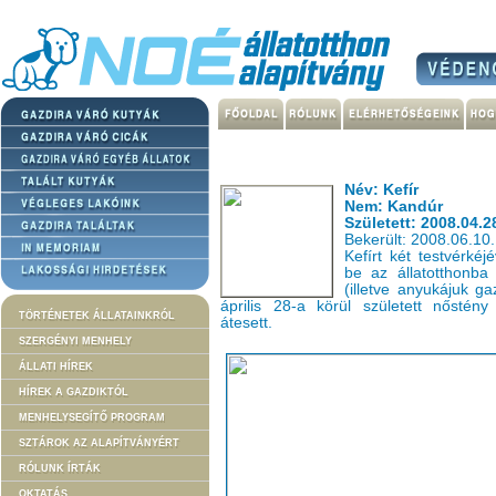
Név: Kefír
Nem: Kandúr
Született: 2008.04.2
Bekerült: 2008.06.10.
Kefírt két testvérké
be az állatotthonba
(illetve anyukájuk ga
április 28-a körül született nőstény 
TÖRTÉNETEK ÁLLATAINKRÓL
átesett.
SZERGÉNYI MENHELY
ÁLLATI HÍREK
HÍREK A GAZDIKTÓL
MENHELYSEGÍTŐ PROGRAM
SZTÁROK AZ ALAPÍTVÁNYÉRT
RÓLUNK ÍRTÁK
OKTATÁS