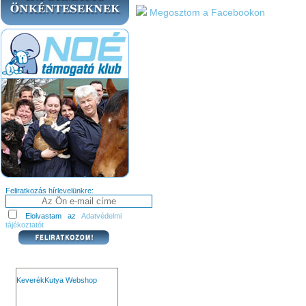
Megosztom a Facebookon
Feliratkozás hírlevelünkre:
Elolvastam az
Adatvédelmi
tájékoztatót
KeverékKutya Webshop