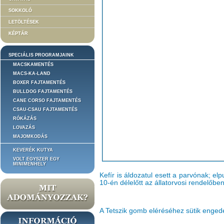
SOKKOLÓ
LETÖLTÉSEK
KÉPTÁR
SPECIÁLIS PROGRAMJAINK
MACSKAMENTÉS
MACS-KA-LAND
BOXER FAJTAMENTÉS
BULLDOG FAJTAMENTÉS
CANE CORSO FAJTAMENTÉS
CSAU-CSAU FAJTAMENTÉS
RÓKÁZÁS
LOVAZÁS
MAJOMKODÁS
KEVERÉK KUTYA
VOLT EGYSZER EGY
MINIMENHELY
Kefír is áldozatul esett a parvónak; el
10-én délelőtt az állatorvosi rendelőben
A Tetszik gomb eléréséhez sütik enge