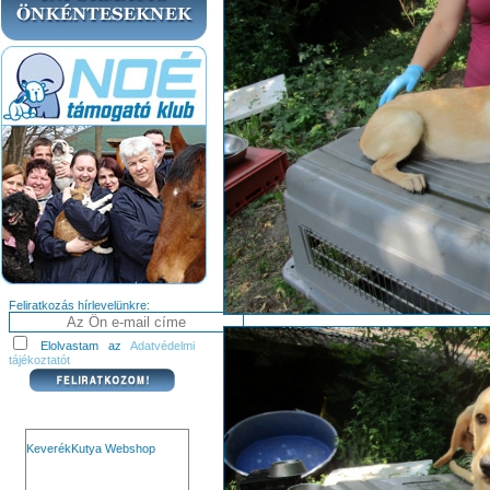
Feliratkozás hírlevelünkre:
Elolvastam az
Adatvédelmi
tájékoztatót
KeverékKutya Webshop