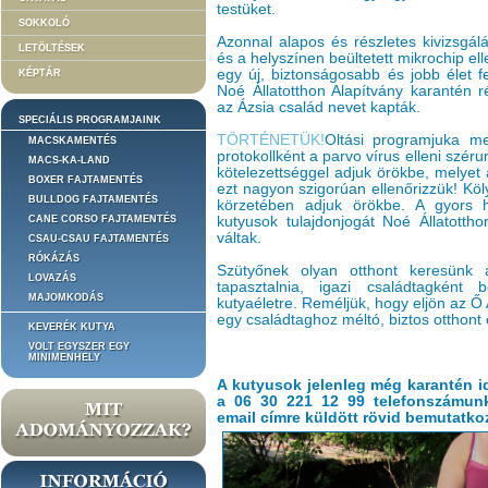
testüket.
SOKKOLÓ
Azonnal alapos és részletes kivizsgál
LETÖLTÉSEK
és a helyszínen beültetett mikrochip el
egy új, biztonságosabb és jobb élet f
KÉPTÁR
Noé Állatotthon Alapítvány karantén r
az Ázsia család nevet kapták.
SPECIÁLIS PROGRAMJAINK
TÖRTÉNETÜK!
Oltási programjuka me
MACSKAMENTÉS
protokollként a parvo vírus elleni széru
MACS-KA-LAND
kötelezettséggel adjuk örökbe, melyet 
BOXER FAJTAMENTÉS
ezt nagyon szigorúan ellenőrizzük! Kö
BULLDOG FAJTAMENTÉS
körzetében adjuk örökbe. A gyors h
CANE CORSO FAJTAMENTÉS
kutyusok tulajdonjogát Noé Állatottho
váltak.
CSAU-CSAU FAJTAMENTÉS
RÓKÁZÁS
Szütyőnek olyan otthont keresünk 
LOVAZÁS
tapasztalnia, igazi családtagként 
MAJOMKODÁS
kutyaéletre. Reméljük, hogy eljön az Ő 
egy családtaghoz méltó, biztos otthont 
KEVERÉK KUTYA
VOLT EGYSZER EGY
MINIMENHELY
A kutyusok jelenleg még karantén ide
a 06 30 221 12 99 telefonszámunk
email címre küldött rövid bemutatkoz