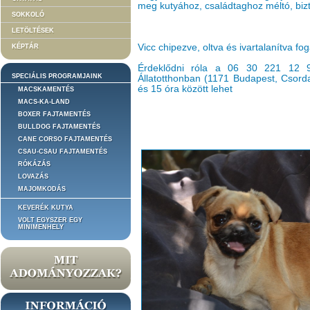
meg kutyához, családtaghoz méltó, bizt
SOKKOLÓ
LETÖLTÉSEK
Vicc chipezve, oltva és ivartalanítva f
KÉPTÁR
Érdeklődni róla a 06 30 221 12 
SPECIÁLIS PROGRAMJAINK
Állatotthonban (1171 Budapest, Csorda
és 15 óra között lehet
MACSKAMENTÉS
MACS-KA-LAND
BOXER FAJTAMENTÉS
BULLDOG FAJTAMENTÉS
CANE CORSO FAJTAMENTÉS
CSAU-CSAU FAJTAMENTÉS
RÓKÁZÁS
LOVAZÁS
MAJOMKODÁS
KEVERÉK KUTYA
VOLT EGYSZER EGY
MINIMENHELY