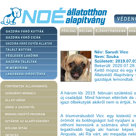
Név: Sarudi Vicc
Nem: Szuka
Született: 2019.07.0
Bekerült: 2020.07.28.
Kettő mopsz és egy 
Állatvédő Alapítvány 
gazdájuk lemondtak.
TÖRTÉNETEK ÁLLATAINKRÓL
A három kb. 2019. februári születésű s
SZERGÉNYI MENHELY
új családját. Mind hárman eltérőek d
ÁLLATI HÍREK
igazi ölbekutyák akikről nem is értjük, 
HÍREK A GAZDIKTÓL
MENHELYSEGÍTŐ PROGRAM
A triumvirátusból Vicc egy kistestű
örömöt és boldogságot tud nyújtani a 
SZTÁROK AZ ALAPÍTVÁNYÉRT
otthont keresünk a számára ahol tel
RÓLUNK ÍRTÁK
legaktívabb tagja aki hamar képes 
Angyala, aki Rá várt, aki megadja nek
OKTATÁS