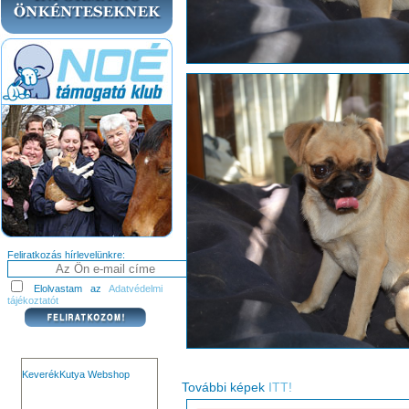
Feliratkozás hírlevelünkre:
Elolvastam az
Adatvédelmi
tájékoztatót
KeverékKutya Webshop
További képek
ITT!