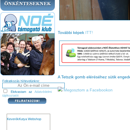
További képek
ITT!
A Tetszik gomb eléréséhez sütik enge
Feliratkozás hírlevelünkre:
Megosztom a Facebookon
Elolvastam az
Adatvédelmi
tájékoztatót
KeverékKutya Webshop