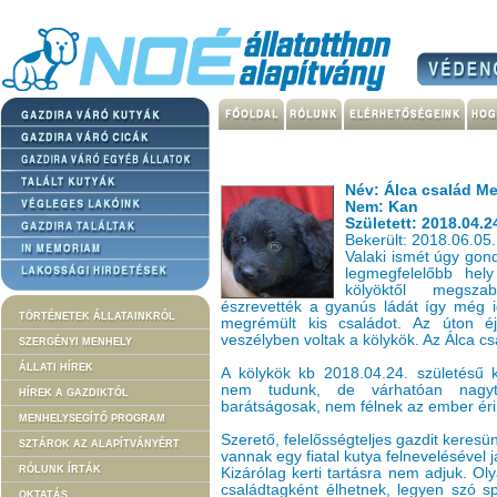
Név: Álca család M
Nem: Kan
Született: 2018.04.2
Bekerült: 2018.06.05.
Valaki ismét úgy gond
legmegfelelőbb he
kölyöktől megszab
észrevették a gyanús ládát így még i
TÖRTÉNETEK ÁLLATAINKRÓL
megrémült kis családot. Az úton éj
veszélyben voltak a kölykök. Az Álca c
SZERGÉNYI MENHELY
ÁLLATI HÍREK
A kölykök kb 2018.04.24. születésű 
nem tudunk, de várhatóan nagytes
HÍREK A GAZDIKTÓL
barátságosak, nem félnek az ember éri
MENHELYSEGÍTŐ PROGRAM
Szerető, felelősségteljes gazdit keresü
SZTÁROK AZ ALAPÍTVÁNYÉRT
vannak egy fiatal kutya felnevelésével
RÓLUNK ÍRTÁK
Kizárólag kerti tartásra nem adjuk. Ol
családtagként élhetnek, legyen szó spo
OKTATÁS