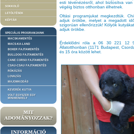
esti tévénézésről, ahol biztosítva va
SOKKOLÓ
végéig biztos otthonban élhetnek.
LETÖLTÉSEK
Oltási programjukat megkezdtük. Chipe
adjuk örökbe, melyet a megadott idő
KÉPTÁR
szigorúan ellenőrizzük! Kölyök kutyák
adjuk örökbe.
SPECIÁLIS PROGRAMJAINK
MACSKAMENTÉS
Érdeklődni róla a 06 30 221 12 
MACS-KA-LAND
Állatotthonban (1171 Budapest, Csorda
BOXER FAJTAMENTÉS
és 15 óra között lehet.
BULLDOG FAJTAMENTÉS
CANE CORSO FAJTAMENTÉS
CSAU-CSAU FAJTAMENTÉS
RÓKÁZÁS
LOVAZÁS
MAJOMKODÁS
KEVERÉK KUTYA
VOLT EGYSZER EGY
MINIMENHELY