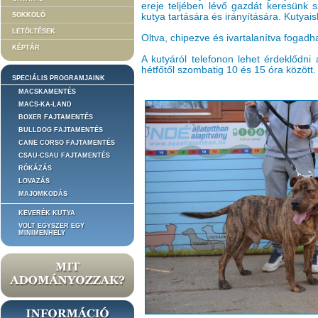
ereje teljében lévő gazdát keresünk s
SOKKOLÓ
kutya tartására és irányítására. Kutyais
LETÖLTÉSEK
Oltva, chipezve és ivartalanítva fogadh
KÉPTÁR
A kutyáról telefonon lehet érdeklődn
hétfőtől szombatig 10 és 15 óra között.
SPECIÁLIS PROGRAMJAINK
MACSKAMENTÉS
MACS-KA-LAND
BOXER FAJTAMENTÉS
BULLDOG FAJTAMENTÉS
CANE CORSO FAJTAMENTÉS
CSAU-CSAU FAJTAMENTÉS
RÓKÁZÁS
LOVAZÁS
MAJOMKODÁS
KEVERÉK KUTYA
VOLT EGYSZER EGY
MINIMENHELY