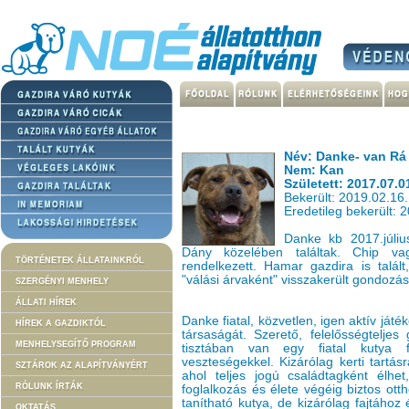
Név: Danke- van Rá 
Nem: Kan
Született: 2017.07.0
Bekerült: 2019.02.16.
Eredetileg bekerült: 
Danke kb 2017.júliu
Dány közelében találtak. Chip v
TÖRTÉNETEK ÁLLATAINKRÓL
rendelkezett. Hamar gazdira is talált
"válási árvaként" visszakerült gondozá
SZERGÉNYI MENHELY
ÁLLATI HÍREK
Danke fiatal, közvetlen, igen aktív játé
HÍREK A GAZDIKTÓL
társaságát. Szerető, felelősségteljes
MENHELYSEGÍTŐ PROGRAM
tisztában van egy fiatal kutya fe
veszteségekkel. Kizárólag kerti tartá
SZTÁROK AZ ALAPÍTVÁNYÉRT
ahol teljes jogú családtagként élhe
RÓLUNK ÍRTÁK
foglalkozás és élete végéig biztos ott
tanítható kutya, de kizárólag fajtához 
OKTATÁS