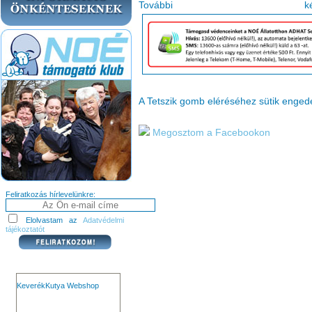
Tovább
A Tetszik gomb eléréséhez sütik enge
Megosztom a Facebookon
Feliratkozás hírlevelünkre:
Elolvastam az
Adatvédelmi
tájékoztatót
KeverékKutya Webshop