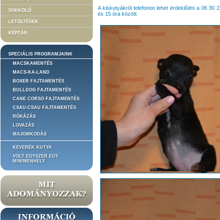
A kiskutyákról telefonon lehet érdeklődni a 06 30
SOKKOLÓ
és 15 óra között.
LETÖLTÉSEK
KÉPTÁR
SPECIÁLIS PROGRAMJAINK
MACSKAMENTÉS
MACS-KA-LAND
BOXER FAJTAMENTÉS
BULLDOG FAJTAMENTÉS
CANE CORSO FAJTAMENTÉS
CSAU-CSAU FAJTAMENTÉS
RÓKÁZÁS
LOVAZÁS
MAJOMKODÁS
KEVERÉK KUTYA
VOLT EGYSZER EGY
MINIMENHELY