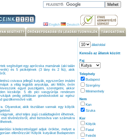
English
Deutsch
állat/oldal
Keresés az állatok között
Faj
értek segítséget egy aprócska mamának (aki talán
verék) és 5 picikéjének (3 lány és 2 fiú), akik
érőt.
Telephely
Budapest
letésü csivava jellegű kutyák, egyszerűen imádni
ájuk a világ legjobb anyukája, aki féltőn, óvón
Szergény
iveszünk egyet puszilgatni, szeretgetni, akkor
Minimenhely
en kicsikéje. 5 db pici vasgyúrója rendesen
anyukájuk pedig példásan gondoskodott az egész
Nem
ád gazdikeresővé vált.
Kan
ra. Olyanokat, akik tisztában vannak egy kölyök
gekkel.
Szuka
 vágynak, ahol teljes jogú családtagként élhetnek,
az esti tévénézésről, ahol biztosítva van számukra
Kor
élhetnek.
Kölyök
lanítási kötelezettséggel adjuk örökbe, melyet a
Fiatal
zigorúan ellenőrizzük! Kölyök kutyákat Budapesten
Felnőtt