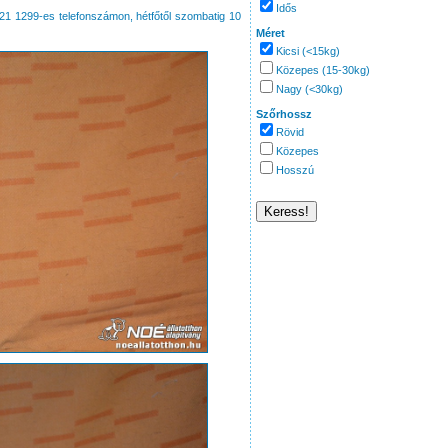
Idős
 221 1299-es telefonszámon, hétfőtől szombatig 10
Méret
Kicsi (<15kg)
Közepes (15-30kg)
Nagy (<30kg)
Szőrhossz
Rövid
Közepes
Hosszú