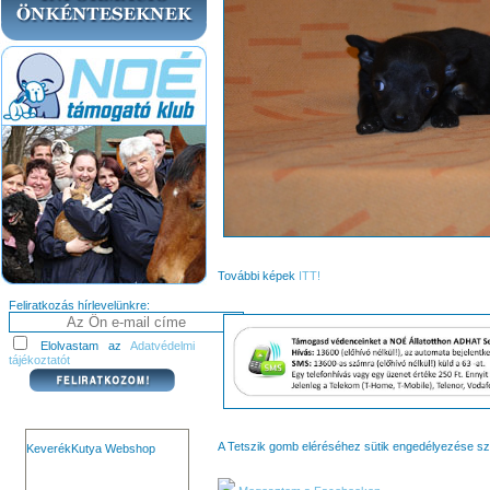
További képek
ITT!
Feliratkozás hírlevelünkre:
Elolvastam az
Adatvédelmi
tájékoztatót
A Tetszik gomb eléréséhez sütik engedélyezése s
KeverékKutya Webshop