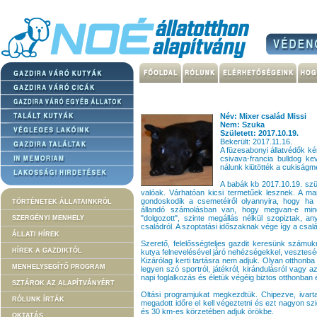
Név: Mixer család Missi
Nem: Szuka
Született: 2017.10.19.
Bekerült: 2017.11.16.
A füzesabonyi állatvédők k
csivava-francia bulldog ke
nálunk kiütötték a cukiságm
A babák kb 2017.10.19. szü
valóak. Várhatóan kicsi termetűek lesznek. A mam
gondoskodik a csemetéiről olyannyira, hogy ha k
TÖRTÉNETEK ÁLLATAINKRÓL
állandó számolásban van, hogy megvan-e mind
"dolgozott", szinte megállás nélkül szopiztak, 
SZERGÉNYI MENHELY
családról. A szoptatási időszaknak vége így a csal
ÁLLATI HÍREK
Szerető, felelősségteljes gazdit keresünk számuk
HÍREK A GAZDIKTÓL
kutya felnevelésével járó nehézségekkel, vesztesé
Kizárólag kerti tartásra nem adjuk. Olyan otthonba
MENHELYSEGÍTŐ PROGRAM
legyen szó sportról, játékról, kirándulásról vagy 
napi foglalkozás és életük végéig biztos otthonban 
SZTÁROK AZ ALAPÍTVÁNYÉRT
Oltási programjukat megkezdtük. Chipezve, ivarta
RÓLUNK ÍRTÁK
megadott időre el kell végeztetni és ezt nagyon s
és 30 km-es körzetében adjuk örökbe.
OKTATÁS