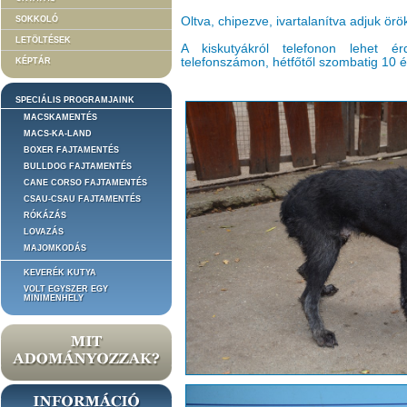
SOKKOLÓ
Oltva, chipezve, ivartalanítva adjuk örö
LETÖLTÉSEK
A kiskutyákról telefonon lehet
telefonszámon, hétfőtől szombatig 10 é
KÉPTÁR
SPECIÁLIS PROGRAMJAINK
MACSKAMENTÉS
MACS-KA-LAND
BOXER FAJTAMENTÉS
BULLDOG FAJTAMENTÉS
CANE CORSO FAJTAMENTÉS
CSAU-CSAU FAJTAMENTÉS
RÓKÁZÁS
LOVAZÁS
MAJOMKODÁS
KEVERÉK KUTYA
VOLT EGYSZER EGY
MINIMENHELY