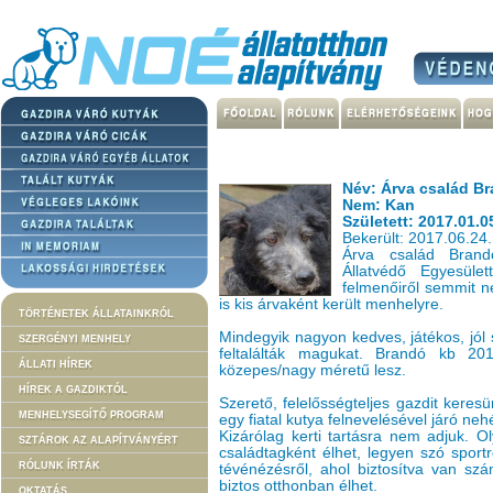
Név: Árva család B
Nem: Kan
Született: 2017.01.0
Bekerült: 2017.06.24.
Árva család Brand
Állatvédő Egyesület
felmenőiről semmit n
is kis árvaként került menhelyre.
TÖRTÉNETEK ÁLLATAINKRÓL
Mindegyik nagyon kedves, játékos, jól s
SZERGÉNYI MENHELY
feltalálták magukat. Brandó kb 201
ÁLLATI HÍREK
közepes/nagy méretű lesz.
HÍREK A GAZDIKTÓL
Szerető, felelősségteljes gazdit keres
MENHELYSEGÍTŐ PROGRAM
egy fiatal kutya felnevelésével járó ne
Kizárólag kerti tartásra nem adjuk. Ol
SZTÁROK AZ ALAPÍTVÁNYÉRT
családtagként élhet, legyen szó sportró
RÓLUNK ÍRTÁK
tévénézésről, ahol biztosítva van szá
biztos otthonban élhet.
OKTATÁS