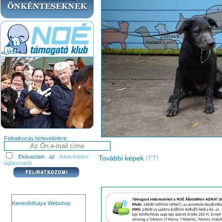
Feliratkozás hírlevelünkre:
Elolvastam az
Adatvédelmi
További képek
ITT!
tájékoztatót
KeverékKutya Webshop