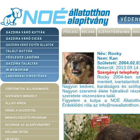
Név: Rocky
Nem: Kan
Született: 2004.02.0
Bekerült: 2013.09.14.
Szergényi telephely
Rocky 2004-ben szü
mentett, ivartalanított
Nagyon kedves, barátságos és szófog
TÖRTÉNETEK ÁLLATAINKRÓL
Nagyon szeretné élete hátralévő részé
szeretete viszonzásra talál.
SZERGÉNYI MENHELY
Figyelem a kutya a NOÉ Állatotthon
ÁLLATI HÍREK
Érdeklődni róla az info@noeallatotthon
HÍREK A GAZDIKTÓL
MENHELYSEGÍTŐ PROGRAM
SZTÁROK AZ ALAPÍTVÁNYÉRT
RÓLUNK ÍRTÁK
OKTATÁS