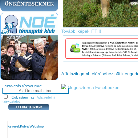
További képek ITT!!!
A Tetszik gomb eléréséhez sütik enge
Feliratkozás hírlevelünkre:
Megosztom a Facebookon
Elolvastam az
Adatvédelmi
tájékoztatót
KeverékKutya Webshop