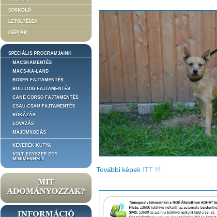
SOKKOLÓ
LETÖLTÉSEK
KÉPTÁR
SPECIÁLIS PROGRAMJAINK
MACSKAMENTÉS
MACS-KA-LAND
BOXER FAJTAMENTÉS
BULLDOG FAJTAMENTÉS
CANE CORSO FAJTAMENTÉS
CSAU-CSAU FAJTAMENTÉS
RÓKÁZÁS
LOVAZÁS
MAJOMKODÁS
KEVERÉK KUTYA
VOLT EGYSZER EGY
MINIMENHELY
További képek
ITT !!!