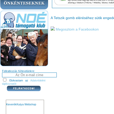
A Tetszik gomb eléréséhez sütik enge
Megosztom a Facebookon
Feliratkozás hírlevelünkre:
Elolvastam az
Adatvédelmi
tájékoztatót
KeverékKutya Webshop