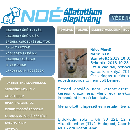
Név: Menü
Nem: Kan
Született: 2013.10.0
Bekerült: 2016.10.28.
Ezt a kedves, bohóká
ivaros kan kutyát 201
Összefogás utcában.
egyedi azonosító nem volt benne.
TÖRTÉNETEK ÁLLATAINKRÓL
Eredeti gazdája nem kereste,ezért ú
SZERGÉNYI MENHELY
keresünk számára. Menü egy játékos, 
ÁLLATI HÍREK
társaságát kereső kan kutya.
HÍREK A GAZDIKTÓL
Menü oltott, chipezett és ivartalanítva 
MENHELYSEGÍTŐ PROGRAM
SZTÁROK AZ ALAPÍTVÁNYÉRT
Érdeklődni róla a 06 30 221 12 
RÓLUNK ÍRTÁK
Állatotthonban (1171 Budapest, Csorda
és 15 óra között lehet.
OKTATÁS