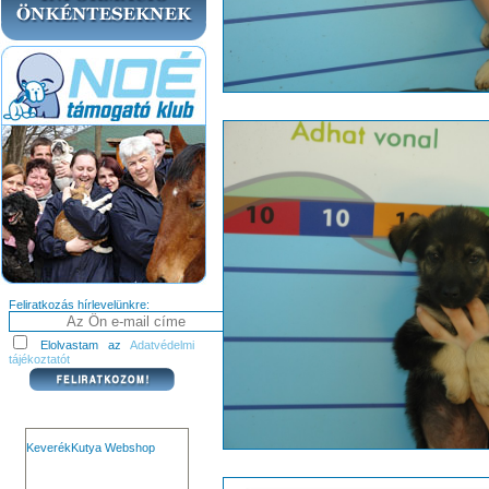
Feliratkozás hírlevelünkre:
Elolvastam az
Adatvédelmi
tájékoztatót
KeverékKutya Webshop