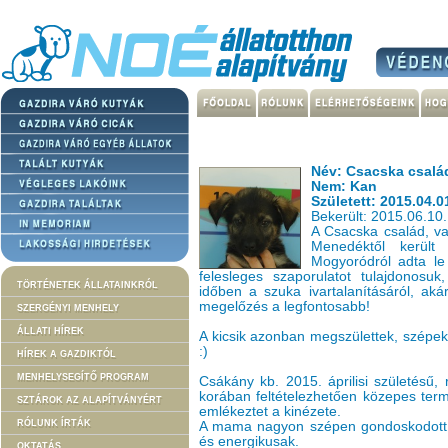
Név: Csacska csalá
Nem: Kan
Született: 2015.04.0
Bekerült: 2015.06.10.
A Csacska család, v
Menedéktől került
Mogyoródról adta l
felesleges szaporulatot tulajdonosuk
TÖRTÉNETEK ÁLLATAINKRÓL
időben a szuka ivartalanításáról, ak
megelőzés a legfontosabb!
SZERGÉNYI MENHELY
ÁLLATI HÍREK
A kicsik azonban megszülettek, szépek
:)
HÍREK A GAZDIKTÓL
MENHELYSEGÍTŐ PROGRAM
Csákány kb. 2015. áprilisi születésű, 
korában feltételezhetően közepes ter
SZTÁROK AZ ALAPÍTVÁNYÉRT
emlékeztet a kinézete.
RÓLUNK ÍRTÁK
A mama nagyon szépen gondoskodott a
és energikusak.
OKTATÁS