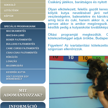
Csákány játékos, barátságos és nyitott 
SOKKOLÓ
Olyan elkötelezett, felelős gazdit ker
LETÖLTÉSEK
kölyök kutya nevelésével járó ne
veszteségekre, balesetekre és károkra
KÉPTÁR
amíg kicsi és cuki, hanem akkor is, 
persze akkor is amikor megöregszik.
SPECIÁLIS PROGRAMJAINK
később pedig a kutyaiskolai továbbkép
MACSKAMENTÉS
Oltási programját megkezdtük. Ch
MACS-KA-LAND
kötelezettséggel adjuk örökbe, Budape
BOXER FAJTAMENTÉS
BULLDOG FAJTAMENTÉS
Figyelem! Az ivartalanítási kötelezett
CANE CORSO FAJTAMENTÉS
szigorúan ellenőrizzük.
CSAU-CSAU FAJTAMENTÉS
RÓKÁZÁS
LOVAZÁS
MAJOMKODÁS
KEVERÉK KUTYA
VOLT EGYSZER EGY
MINIMENHELY