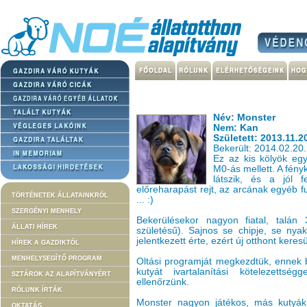
Név: Monster
Nem: Kan
Született: 2013.11.2
Bekerült: 2014.02.20.
Ez az kis kölyök egy
M0-ás mellett. A fény
látszik, és a jól f
előreharapást rejt, az arcának egyéb f
TÖRTÉNETEK ÁLLATAINKRÓL
... :)
SZERGÉNYI MENHELY
Bekerülésekor nagyon fiatal, talán
ÁLLATI HÍREK
születésű). Sajnos se chipje, se nya
jelentkezett érte, ezért új otthont kere
HÍREK A GAZDIKTÓL
MENHELYSEGÍTŐ PROGRAM
Oltási programját megkezdtük, ennek b
kutyát ivartalanítási kötelezettsé
SZTÁROK AZ ALAPÍTVÁNYÉRT
ellenőrzünk.
RÓLUNK ÍRTÁK
Monster nagyon játékos, más kutyák t
OKTATÁS