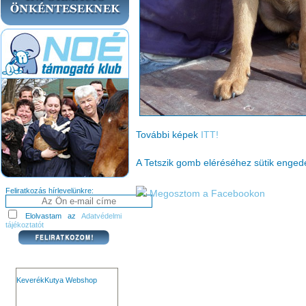
További képek
ITT!
A Tetszik gomb eléréséhez sütik enge
Feliratkozás hírlevelünkre:
Megosztom a Facebookon
Elolvastam az
Adatvédelmi
tájékoztatót
KeverékKutya Webshop