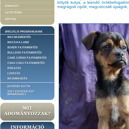
kölyök kutya, a leendő örökbefogadóna
SOKKOLÓ
megrágott cipők, megcsócsált újságok, 
LETÖLTÉSEK
KÉPTÁR
SPECIÁLIS PROGRAMJAINK
MACSKAMENTÉS
MACS-KA-LAND
BOXER FAJTAMENTÉS
BULLDOG FAJTAMENTÉS
CANE CORSO FAJTAMENTÉS
CSAU-CSAU FAJTAMENTÉS
RÓKÁZÁS
LOVAZÁS
MAJOMKODÁS
KEVERÉK KUTYA
VOLT EGYSZER EGY
MINIMENHELY