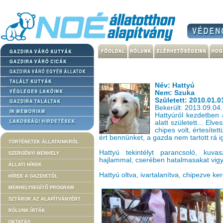
Név: Hattyú
Nem: Szuka
Született: 2010.01.0
Bekerült: 2013.09.04.
Hattyúról kezdetben a
alatt született... Elve
chipes volt, értesíte
ért bennünket, a gazda nem tartott rá ig
TÖRTÉNETEK ÁLLATAINKRÓL
Hattyú tekintélyt parancsoló, kuvas
SZERGÉNYI MENHELY
hajlammal, cserében hatalmasakat vigyor
ÁLLATI HÍREK
Hattyú oltva, ivartalanítva, chipezve ke
HÍREK A GAZDIKTÓL
MENHELYSEGÍTŐ PROGRAM
SZTÁROK AZ ALAPÍTVÁNYÉRT
RÓLUNK ÍRTÁK
OKTATÁS