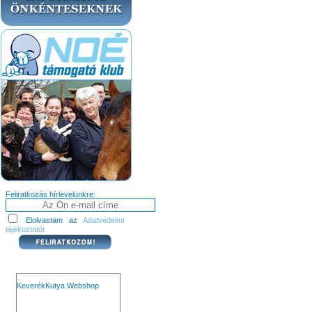
Feliratkozás hírlevelünkre:
Elolvastam az
Adatvédelmi
tájékoztatót
KeverékKutya Webshop