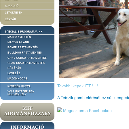
SOKKOLÓ
LETÖLTÉSEK
KÉPTÁR
SPECIÁLIS PROGRAMJAINK
MACSKAMENTÉS
MACS-KA-LAND
BOXER FAJTAMENTÉS
BULLDOG FAJTAMENTÉS
CANE CORSO FAJTAMENTÉS
CSAU-CSAU FAJTAMENTÉS
RÓKÁZÁS
LOVAZÁS
MAJOMKODÁS
További képek ITT ! ! !
KEVERÉK KUTYA
VOLT EGYSZER EGY
MINIMENHELY
A Tetszik gomb eléréséhez sütik enge
Megosztom a Facebookon