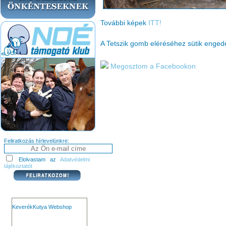
További képek
ITT!
A Tetszik gomb eléréséhez sütik enge
Megosztom a Facebookon
Feliratkozás hírlevelünkre:
Elolvastam az
Adatvédelmi
tájékoztatót
KeverékKutya Webshop