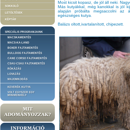
Most kicsit kopasz, de jól áll neki. Na
SOKKOLÓ
Más kutyákkal, még kanokkal is jól ki
alapján próbálta megsaccolni az ál
LETÖLTÉSEK
egészséges kutya.
KÉPTÁR
Balázs oltott,ivartalanított, chipezett.
SPECIÁLIS PROGRAMJAINK
MACSKAMENTÉS
MACS-KA-LAND
BOXER FAJTAMENTÉS
BULLDOG FAJTAMENTÉS
CANE CORSO FAJTAMENTÉS
CSAU-CSAU FAJTAMENTÉS
RÓKÁZÁS
LOVAZÁS
MAJOMKODÁS
KEVERÉK KUTYA
VOLT EGYSZER EGY
MINIMENHELY