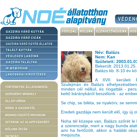
Név: Balázs
Nem: Kan
Született: 2003.01.0
Bekerült: 2013.01.25.
Balázs kb. 8-10 év kör
A XVII. kerületi R
Szulejmán és Balázs elhelyezésében
TÖRTÉNETEK ÁLLATAINKRÓL
minden cél nélkül, és riogatták - per
kettő báránykáról beszélünk - az embe
SZERGÉNYI MENHELY
ÁLLATI HÍREK
Se chip, se biléta, se nyakörv, se semmi
HÍREK A GAZDIKTÓL
Eredeti gazdája nem került elő, így új 
MENHELYSEGÍTŐ PROGRAM
Noha tél közepe van, Balázs szőrét le ke
SZTÁROK AZ ALAPÍTVÁNYÉRT
a szerencséje, mert a nagy bunda alatt 
RÓLUNK ÍRTÁK
ami ha fertőzött, akkor a halálát oko
megúszta.
OKTATÁS