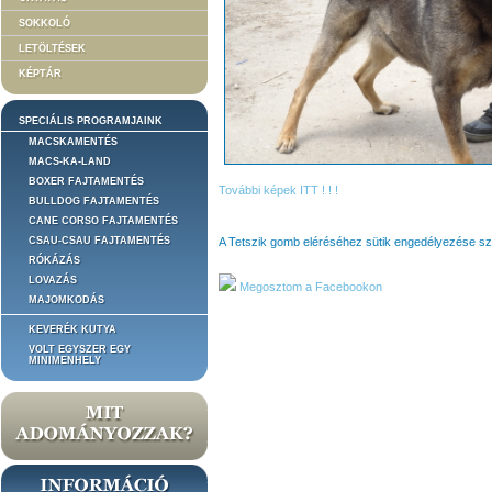
SOKKOLÓ
LETÖLTÉSEK
KÉPTÁR
SPECIÁLIS PROGRAMJAINK
MACSKAMENTÉS
MACS-KA-LAND
BOXER FAJTAMENTÉS
További képek ITT ! ! !
BULLDOG FAJTAMENTÉS
CANE CORSO FAJTAMENTÉS
CSAU-CSAU FAJTAMENTÉS
A Tetszik gomb eléréséhez sütik engedélyezése s
RÓKÁZÁS
LOVAZÁS
Megosztom a Facebookon
MAJOMKODÁS
KEVERÉK KUTYA
VOLT EGYSZER EGY
MINIMENHELY