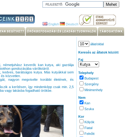
English
Deutsch
állat/oldal
Keresés az állatok között
Faj
, németjuhász keverék kan kutya, aki gazdája
atotthon gondozásába várólistáról.
lt, kedves, barátságos kutya. Más kutyákkal sem
Telephely
 és közvetlen.
Budapest
gát, nagyon megviselte korábbi életének, és
Szergény
ászik a kerítésen, így mindenképp csak min. 2,5
Minimenhely
ázba vagy lakásba fogadható örökbe.
Nem
Kan
Szuka
Kor
Kölyök
Fiatal
Felnőtt