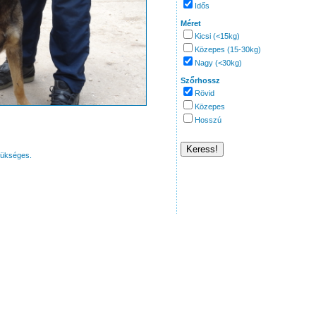
Idős
Méret
Kicsi (<15kg)
Közepes (15-30kg)
Nagy (<30kg)
Szőrhossz
Rövid
Közepes
Hosszú
zükséges.