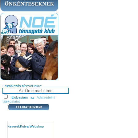
Feliratkozás hírlevelünkre:
Elolvastam az
Adatvédelmi
tájékoztatót
KeverékKutya Webshop