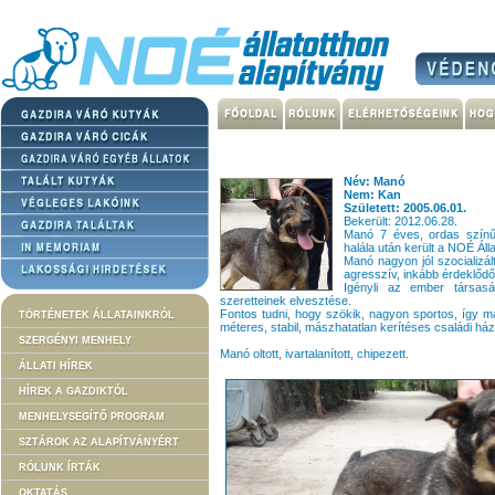
Név: Manó
Nem: Kan
Született: 2005.06.01.
Bekerült: 2012.06.28.
Manó 7 éves, ordas színű
halála után került a NOÉ Áll
Manó nagyon jól szocializá
agresszív, inkább érdeklődő
Igényli az ember társasá
szeretteinek elvesztése.
Fontos tudni, hogy szökik, nagyon sportos, így m
TÖRTÉNETEK ÁLLATAINKRÓL
méteres, stabil, mászhatatlan kerítéses családi h
SZERGÉNYI MENHELY
Manó oltott, ivartalanított, chipezett.
ÁLLATI HÍREK
HÍREK A GAZDIKTÓL
MENHELYSEGÍTŐ PROGRAM
SZTÁROK AZ ALAPÍTVÁNYÉRT
RÓLUNK ÍRTÁK
OKTATÁS