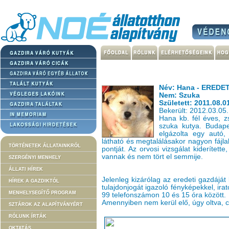
Név: Hana - ERED
Nem: Szuka
Született: 2011.08.0
Bekerült: 2012.03.05.
Hana kb. fél éves, 
szuka kutya. Budapes
elgázolta egy autó,
látható és megtalálásakor nagyon fájla
TÖRTÉNETEK ÁLLATAINKRÓL
pontját. Az orvosi vizsgálat kiderített
vannak és nem tört el semmije.
SZERGÉNYI MENHELY
ÁLLATI HÍREK
Jelenleg kizárólag az eredeti gazdáját 
HÍREK A GAZDIKTÓL
tulajdonjogát igazoló fényképekkel, ira
MENHELYSEGÍTŐ PROGRAM
99 telefonszámon 10 és 15 óra között.
Amennyiben nem kerül elő, úgy oltva, c
SZTÁROK AZ ALAPÍTVÁNYÉRT
RÓLUNK ÍRTÁK
OKTATÁS