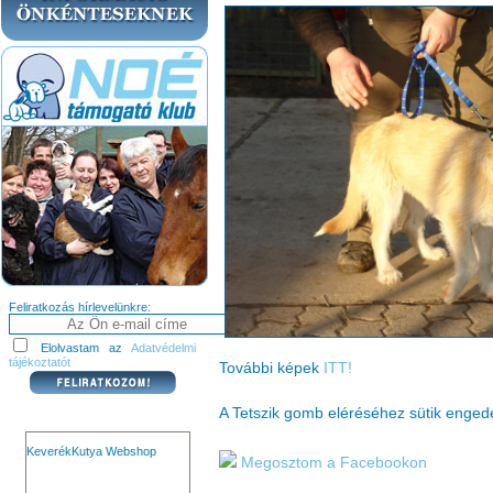
Feliratkozás hírlevelünkre:
Elolvastam az
Adatvédelmi
tájékoztatót
További képek
ITT!
A Tetszik gomb eléréséhez sütik enge
KeverékKutya Webshop
Megosztom a Facebookon