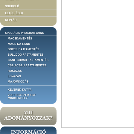
SOKKOLÓ
LETÖLTÉSEK
KÉPTÁR
SPECIÁLIS PROGRAMJAINK
MACSKAMENTÉS
MACS-KA-LAND
BOXER FAJTAMENTÉS
BULLDOG FAJTAMENTÉS
CANE CORSO FAJTAMENTÉS
CSAU-CSAU FAJTAMENTÉS
RÓKÁZÁS
LOVAZÁS
MAJOMKODÁS
KEVERÉK KUTYA
VOLT EGYSZER EGY
MINIMENHELY