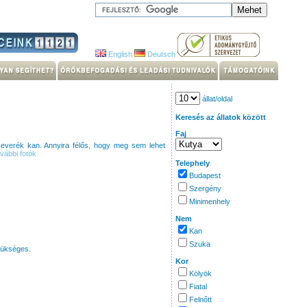
English
Deutsch
állat/oldal
Keresés az állatok között
Faj
keverék kan. Annyira félős, hogy meg sem lehet
vábbi fotók
Telephely
Budapest
Szergény
Minimenhely
Nem
Kan
Szuka
zükséges.
Kor
Kölyök
Fiatal
Felnőtt