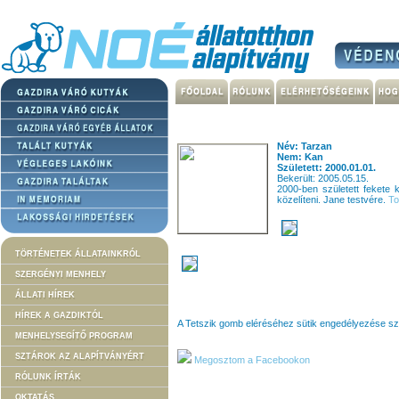
Név: Tarzan
Nem: Kan
Született: 2000.01.01.
Bekerült: 2005.05.15.
2000-ben született fekete 
közelíteni. Jane testvére.
To
TÖRTÉNETEK ÁLLATAINKRÓL
SZERGÉNYI MENHELY
ÁLLATI HÍREK
HÍREK A GAZDIKTÓL
A Tetszik gomb eléréséhez sütik engedélyezése s
MENHELYSEGÍTŐ PROGRAM
SZTÁROK AZ ALAPÍTVÁNYÉRT
Megosztom a Facebookon
RÓLUNK ÍRTÁK
OKTATÁS