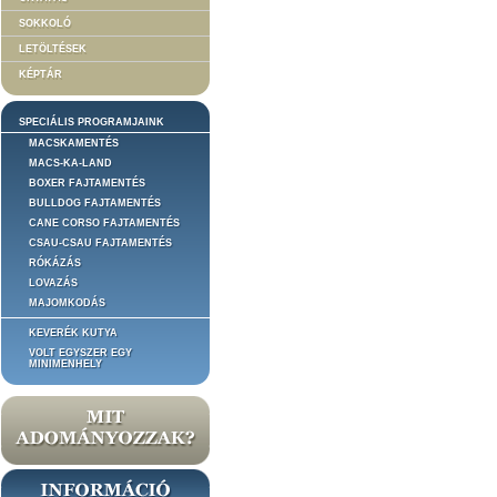
SOKKOLÓ
LETÖLTÉSEK
KÉPTÁR
SPECIÁLIS PROGRAMJAINK
MACSKAMENTÉS
MACS-KA-LAND
BOXER FAJTAMENTÉS
BULLDOG FAJTAMENTÉS
CANE CORSO FAJTAMENTÉS
CSAU-CSAU FAJTAMENTÉS
RÓKÁZÁS
LOVAZÁS
MAJOMKODÁS
KEVERÉK KUTYA
VOLT EGYSZER EGY
MINIMENHELY