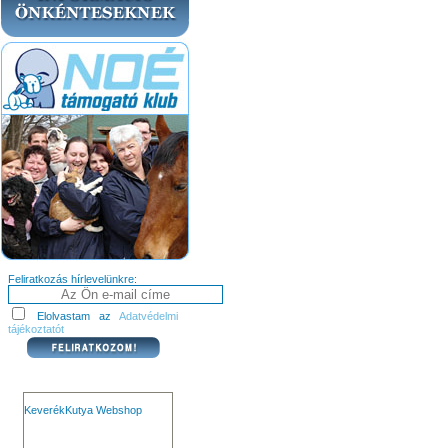
Feliratkozás hírlevelünkre:
Elolvastam az
Adatvédelmi
tájékoztatót
KeverékKutya Webshop