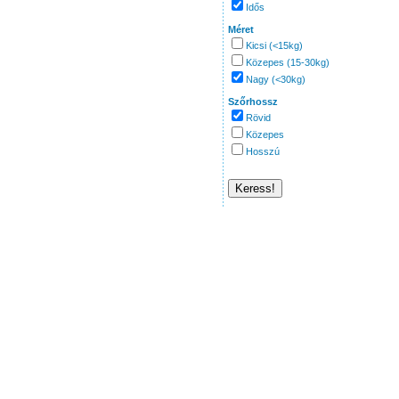
Idős
Méret
Kicsi (<15kg)
Közepes (15-30kg)
Nagy (<30kg)
Szőrhossz
Rövid
Közepes
Hosszú