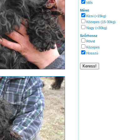
Idős
Méret
Kicsi (<15kg)
Közepes (15-30kg)
Nagy (<30kg)
Szőrhossz
Rövid
Közepes
Hosszú