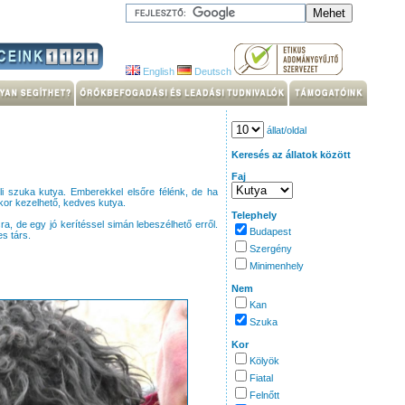
English
Deutsch
állat/oldal
Keresés az állatok között
Faj
li szuka kutya. Emberekkel elsőre félénk, de ha
kor kezelhető, kedves kutya.
Telephely
ra, de egy jó kerítéssel simán lebeszélhető erről.
Budapest
s társ.
Szergény
Minimenhely
Nem
Kan
Szuka
Kor
Kölyök
Fiatal
Felnőtt