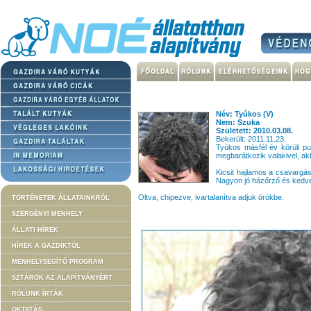
Név: Tyúkos (V)
Nem: Szuka
Született: 2010.03.08.
Bekerült: 2011.11.23.
Tyúkos másfél év körüli pu
megbarátkozik valakivel, ak
Kicsit hajlamos a csavargás
Nagyon jó házőrző és kedve
Oltva, chipezve, ivartalanítva adjuk örökbe.
TÖRTÉNETEK ÁLLATAINKRÓL
SZERGÉNYI MENHELY
ÁLLATI HÍREK
HÍREK A GAZDIKTÓL
MENHELYSEGÍTŐ PROGRAM
SZTÁROK AZ ALAPÍTVÁNYÉRT
RÓLUNK ÍRTÁK
OKTATÁS