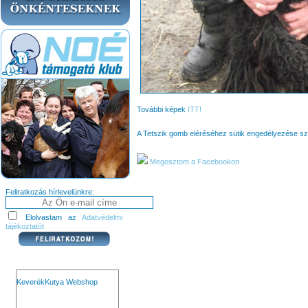
További képek
ITT!
A Tetszik gomb eléréséhez sütik engedélyezése s
Megosztom a Facebookon
Feliratkozás hírlevelünkre:
Elolvastam az
Adatvédelmi
tájékoztatót
KeverékKutya Webshop