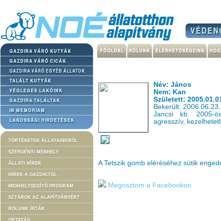
Név: János
Nem: Kan
Született: 2005.01.0
Bekerült: 2006.06.23.
Jancsi kb. 2005-ö
agresszív, kezelhetet
TÖRTÉNETEK ÁLLATAINKRÓL
SZERGÉNYI MENHELY
A Tetszik gomb eléréséhez sütik enge
ÁLLATI HÍREK
HÍREK A GAZDIKTÓL
Megosztom a Facebookon
MENHELYSEGÍTŐ PROGRAM
SZTÁROK AZ ALAPÍTVÁNYÉRT
RÓLUNK ÍRTÁK
OKTATÁS