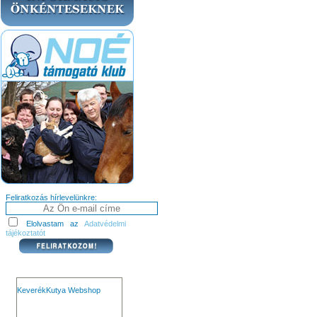
Feliratkozás hírlevelünkre:
Elolvastam az
Adatvédelmi
tájékoztatót
KeverékKutya Webshop