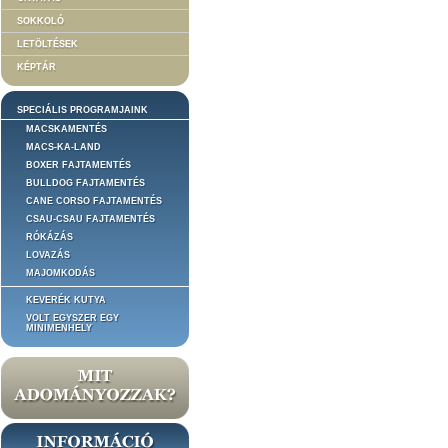
SOKKOLÓ
LETÖLTÉSEK
KÉPTÁR
SPECIÁLIS PROGRAMJAINK
MACSKAMENTÉS
MACS-KA-LAND
BOXER FAJTAMENTÉS
BULLDOG FAJTAMENTÉS
CANE CORSO FAJTAMENTÉS
CSAU-CSAU FAJTAMENTÉS
RÓKÁZÁS
LOVAZÁS
MAJOMKODÁS
KEVERÉK KUTYA
VOLT EGYSZER EGY
MINIMENHELY