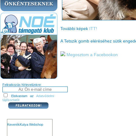
További képek
ITT!
A Tetszik gomb eléréséhez sütik enge
Megosztom a Facebookon
Feliratkozás hírlevelünkre:
Elolvastam az
Adatvédelmi
tájékoztatót
KeverékKutya Webshop