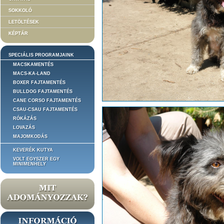
SOKKOLÓ
LETÖLTÉSEK
KÉPTÁR
SPECIÁLIS PROGRAMJAINK
MACSKAMENTÉS
MACS-KA-LAND
BOXER FAJTAMENTÉS
BULLDOG FAJTAMENTÉS
CANE CORSO FAJTAMENTÉS
CSAU-CSAU FAJTAMENTÉS
RÓKÁZÁS
LOVAZÁS
MAJOMKODÁS
KEVERÉK KUTYA
VOLT EGYSZER EGY
MINIMENHELY