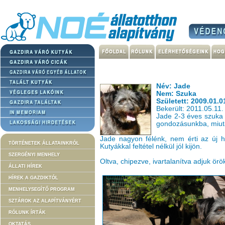
Név: Jade
Nem: Szuka
Született: 2009.01.0
Bekerült: 2011.05.11.
Jade 2-3 éves szuka k
gondozásunkba, miutá
Jade nagyon félénk, nem érti az új 
TÖRTÉNETEK ÁLLATAINKRÓL
Kutyákkal feltétel nélkül jól kijön.
SZERGÉNYI MENHELY
Oltva, chipezve, ivartalanítva adjuk örö
ÁLLATI HÍREK
HÍREK A GAZDIKTÓL
MENHELYSEGÍTŐ PROGRAM
SZTÁROK AZ ALAPÍTVÁNYÉRT
RÓLUNK ÍRTÁK
OKTATÁS