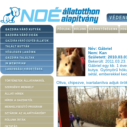
Név: Gábriel
Nem: Kan
Született: 2010.03.0
Bekerült: 2011.03.23.
Gábriel egy kb. 1 éves
kutya. Gyönyörű hók
sétál, emberekkel ked
TÖRTÉNETEK ÁLLATAINKRÓL
Oltva, chipezve, ivartalanítva adjuk örö
SZERGÉNYI MENHELY
ÁLLATI HÍREK
HÍREK A GAZDIKTÓL
MENHELYSEGÍTŐ PROGRAM
SZTÁROK AZ ALAPÍTVÁNYÉRT
RÓLUNK ÍRTÁK
OKTATÁS