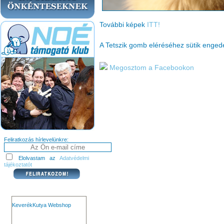
További képek
ITT!
A Tetszik gomb eléréséhez sütik enge
Megosztom a Facebookon
Feliratkozás hírlevelünkre:
Elolvastam az
Adatvédelmi
tájékoztatót
KeverékKutya Webshop