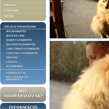
SOKKOLÓ
LETÖLTÉSEK
KÉPTÁR
SPECIÁLIS PROGRAMJAINK
MACSKAMENTÉS
MACS-KA-LAND
BOXER FAJTAMENTÉS
BULLDOG FAJTAMENTÉS
CANE CORSO FAJTAMENTÉS
CSAU-CSAU FAJTAMENTÉS
RÓKÁZÁS
LOVAZÁS
MAJOMKODÁS
KEVERÉK KUTYA
VOLT EGYSZER EGY
MINIMENHELY