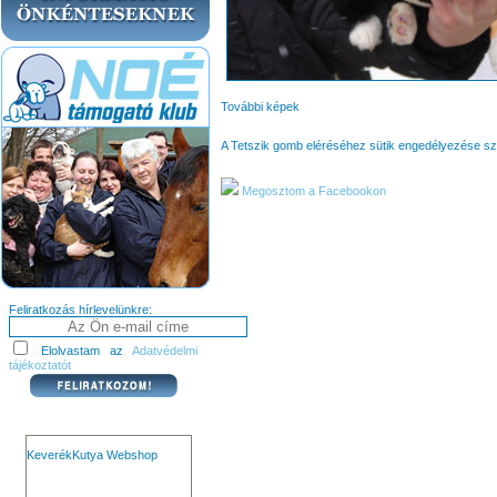
További képek
A Tetszik gomb eléréséhez sütik engedélyezése s
Megosztom a Facebookon
Feliratkozás hírlevelünkre:
Elolvastam az
Adatvédelmi
tájékoztatót
KeverékKutya Webshop