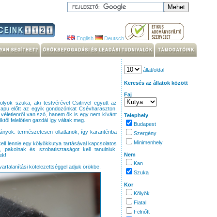
English
Deutsch
állat/oldal
Keresés az állatok között
Faj
lyök szuka, aki testvérével Csitrivel együtt az
kapu előtt az egyik gondozónkat Csévharaszton.
 véletlenről van szó, hanem ők is egy nem kívánt
Telephely
ktől felelőtlen gazdái így váltak meg.
Budapest
lányok. természetesen oltatlanok, így karanténba
Szergény
Minimenhely
ell lennie egy kölyökkutya tartásával kapcsolatos
pakolnak és szobatisztaságot kell tanulniuk.
Nem
ek!
Kan
vartalanítási kötelezettséggel adjuk örökbe.
Szuka
Kor
Kölyök
Fiatal
Felnőtt