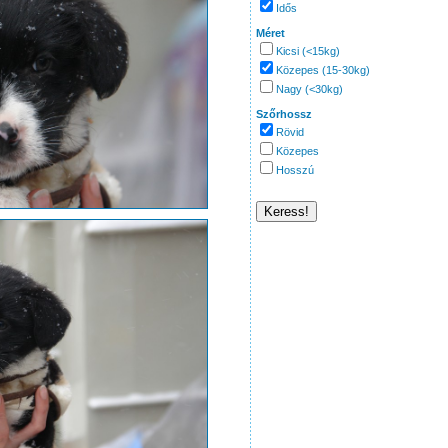
Idős
Méret
Kicsi (<15kg)
Közepes (15-30kg)
Nagy (<30kg)
Szőrhossz
Rövid
Közepes
Hosszú