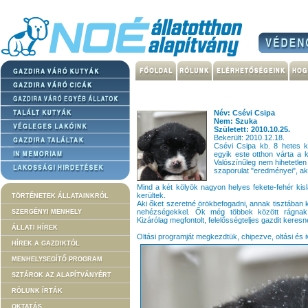
Név: Csévi Csipa
Nem: Szuka
Született: 2010.10.25.
Bekerült: 2010.12.18.
Csévi Csipa kb. 8 hetes kö
egyik este otthon várta a 
Valószínűleg nem hihetetlen
szaporulat "eredményei", aki
Mind a két kölyök nagyon helyes fekete-fehér kis
kerültek.
TÖRTÉNETEK ÁLLATAINKRÓL
Aki őket szeretné örökbefogadni, annak tisztában k
nehézségekkel. Ők még többek között rágnak, 
SZERGÉNYI MENHELY
Kizárólag megfontolt, felelősségteljes gazdit keresn
ÁLLATI HÍREK
Oltási programját megkezdtük, chipezve, oltási és i
HÍREK A GAZDIKTÓL
MENHELYSEGÍTŐ PROGRAM
SZTÁROK AZ ALAPÍTVÁNYÉRT
RÓLUNK ÍRTÁK
OKTATÁS