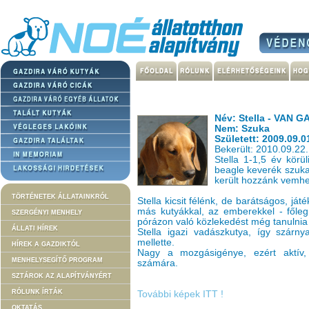
Név: Stella - VAN 
Nem: Szuka
Született: 2009.09.0
Bekerült: 2010.09.22.
Stella 1-1,5 év körül
beagle keverék szuka
került hozzánk vemhes
TÖRTÉNETEK ÁLLATAINKRÓL
Stella kicsit félénk, de barátságos, játé
más kutyákkal, az emberekkel - főleg
SZERGÉNYI MENHELY
pórázon való közlekedést még tanulnia 
ÁLLATI HÍREK
Stella igazi vadászkutya, így szárny
mellette.
HÍREK A GAZDIKTÓL
Nagy a mozgásigénye, ezért aktív, 
MENHELYSEGÍTŐ PROGRAM
számára.
SZTÁROK AZ ALAPÍTVÁNYÉRT
RÓLUNK ÍRTÁK
További képek ITT !
OKTATÁS