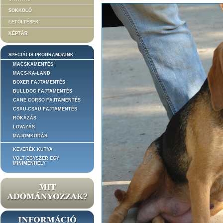
SOKKOLÓ
LETÖLTÉSEK
KÉPTÁR
SPECIÁLIS PROGRAMJAINK
MACSKAMENTÉS
MACS-KA-LAND
BOXER FAJTAMENTÉS
BULLDOG FAJTAMENTÉS
CANE CORSO FAJTAMENTÉS
CSAU-CSAU FAJTAMENTÉS
RÓKÁZÁS
LOVAZÁS
MAJOMKODÁS
KEVERÉK KUTYA
VOLT EGYSZER EGY
MINIMENHELY