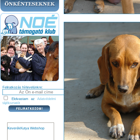
Feliratkozás hírlevelünkre:
Elolvastam az
Adatvédelmi
tájékoztatót
KeverékKutya Webshop