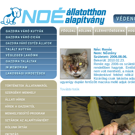
Név: Renée
Nem: Nőstény
Született: 2006.08.06.
Bekerült: 2010.02.23.
Renée egy 2006-os születés
rendelőben hagytak. Emlő
nem volt menthető, a másik s
Mindenkivel feltétel nélk
Kizárólag csak lakásba ad
ugyanígy duplán fertőzőtt macska mellé adjuk örök
TÖRTÉNETEK ÁLLATAINKRÓL
További fotók
SZERGÉNYI MENHELY
ÁLLATI HÍREK
HÍREK A GAZDIKTÓL
MENHELYSEGÍTŐ PROGRAM
SZTÁROK AZ ALAPÍTVÁNYÉRT
RÓLUNK ÍRTÁK
OKTATÁS