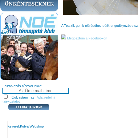
A Tetszik gomb eléréséhez sütik engedélyezése s
Megosztom a Facebookon
Feliratkozás hírlevelünkre:
Elolvastam az
Adatvédelmi
tájékoztatót
KeverékKutya Webshop