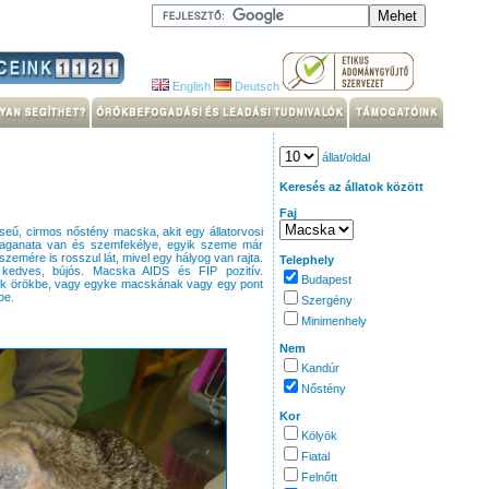
English
Deutsch
állat/oldal
Keresés az állatok között
Faj
eű, cirmos nőstény macska, akit egy állatorvosi
daganata van és szemfekélye, egyik szeme már
zemére is rosszul lát, mivel egy hályog van rajta.
Telephely
ül kedves, bújós. Macska AIDS és FIP pozitív.
Budapest
juk örökbe, vagy egyke macskának vagy egy pont
be.
Szergény
Minimenhely
Nem
Kandúr
Nőstény
Kor
Kölyök
Fiatal
Felnőtt