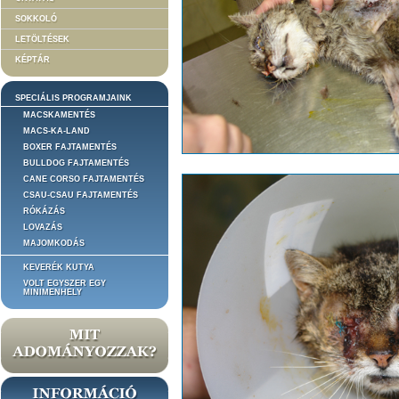
SOKKOLÓ
LETÖLTÉSEK
KÉPTÁR
SPECIÁLIS PROGRAMJAINK
MACSKAMENTÉS
MACS-KA-LAND
BOXER FAJTAMENTÉS
BULLDOG FAJTAMENTÉS
CANE CORSO FAJTAMENTÉS
CSAU-CSAU FAJTAMENTÉS
RÓKÁZÁS
LOVAZÁS
MAJOMKODÁS
KEVERÉK KUTYA
VOLT EGYSZER EGY
MINIMENHELY