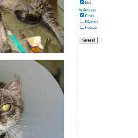
Idős
Szőrhossz
Rövid
Közepes
Hosszú