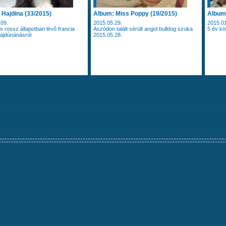
 Hajdina (33/2015)
Album: Miss Poppy (19/2015)
Album:
.09.
2015.05.29.
2015.01
 rossz állapotban lévő francia
Aszódon talált sérült angol bulldog szuka
5 év kö
ajdúnánásról
2015.05.28.