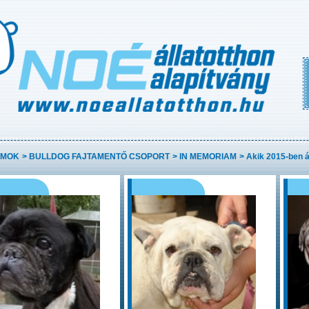
AMOK
>
BULLDOG FAJTAMENTŐ CSOPORT
>
IN MEMORIAM
>
Akik 2015-ben á