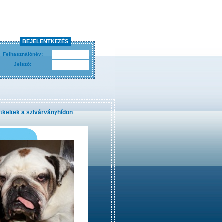
BEJELENTKEZÉS
Felhasználónév:
Jelszó:
tkeltek a szivárványhídon