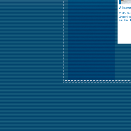
Album:
2015.09
álvemhes
szuka H