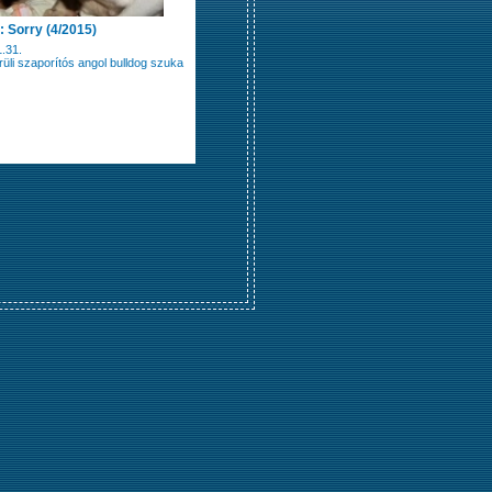
 Sorry (4/2015)
.31.
rüli szaporítós angol bulldog szuka