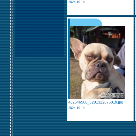
2024.10.14.
462546568_5201322676019.jpg
2024.10.14.