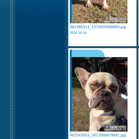
462386314_1570455966883.jpg
2024.10.14.
462543053_3972068879691.jpg