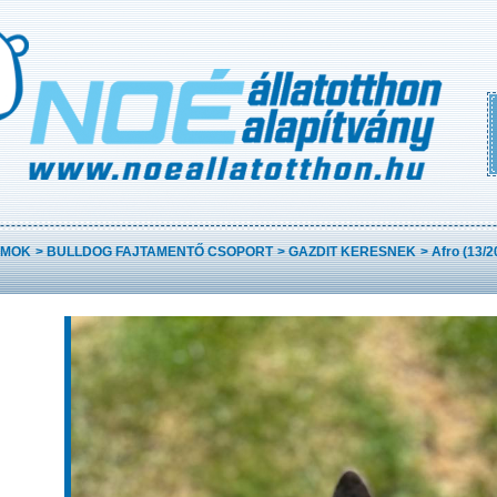
AMOK
>
BULLDOG FAJTAMENTŐ CSOPORT
>
GAZDIT KERESNEK
>
Afro (13/2