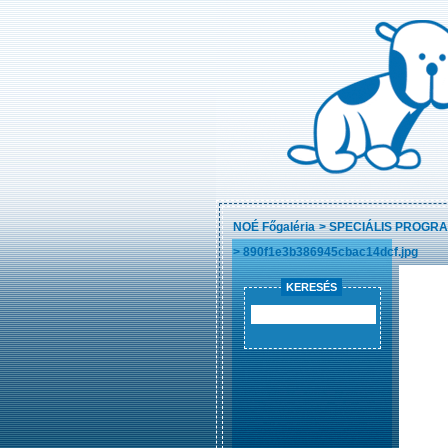
NOÉ Főgaléria
>
SPECIÁLIS PROGR
>
890f1e3b386945cbac14dcf.jpg
KERESÉS