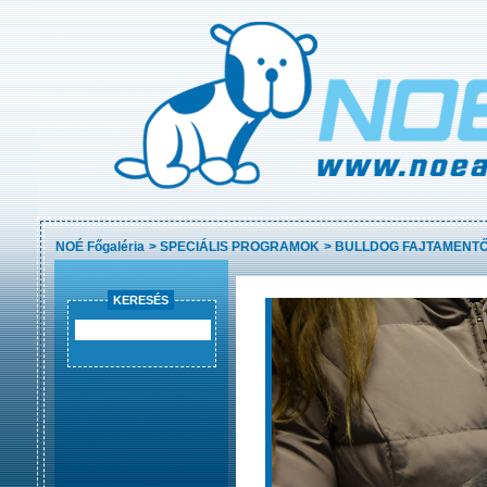
NOÉ Főgaléria
>
SPECIÁLIS PROGRAMOK
>
BULLDOG FAJTAMENT
KERESÉS