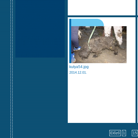
kutya54.jpg
2014.12.01.
Előző
1
...
15