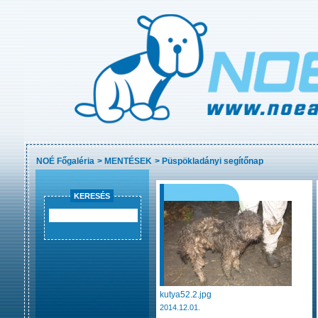
NOÉ Főgaléria
>
MENTÉSEK
>
Püspökladányi segítőnap
KERESÉS
kutya52.2.jpg
2014.12.01.