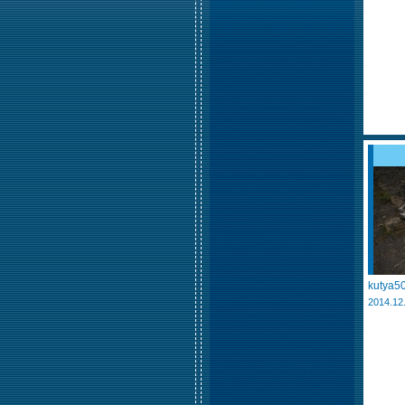
kutya50
2014.12