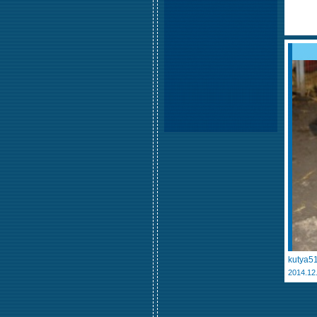
kutya51
2014.12