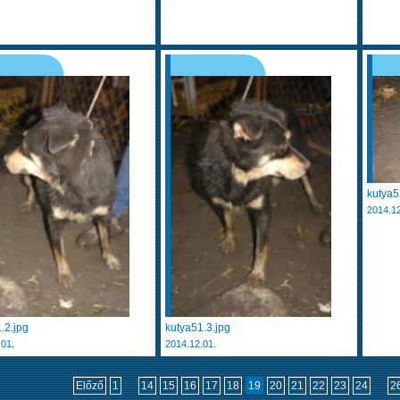
kutya5
2014.12
.2.jpg
kutya51.3.jpg
.01.
2014.12.01.
Előző
1
...
14
15
16
17
18
19
20
21
22
23
24
...
2