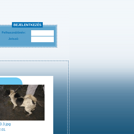
BEJELENTKEZÉS
Felhasználónév:
Jelszó:
0.3.jpg
.01.