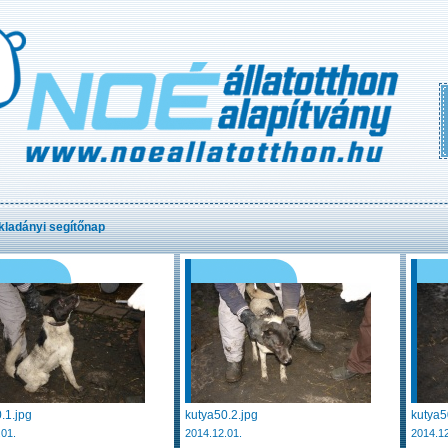
ladányi segítőnap
.1.jpg
kutya50.2.jpg
kutya5
.01.
2014.12.01.
2014.12