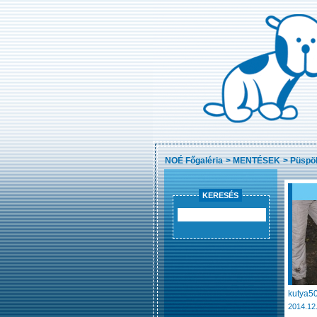
NOÉ Főgaléria
>
MENTÉSEK
>
Püspök
KERESÉS
kutya50
2014.12