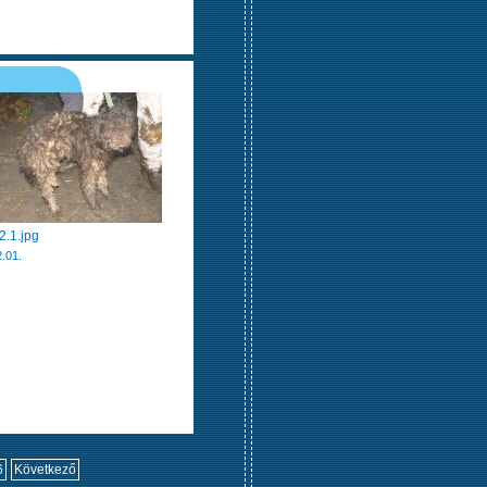
2.1.jpg
.01.
6
Következő