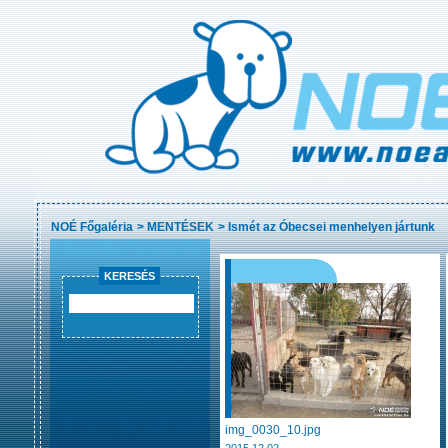
NOÉ Főgaléria
>
MENTÉSEK
>
Ismét az Óbecsei menhelyen jártunk
KERESÉS
img_0030_10.jpg