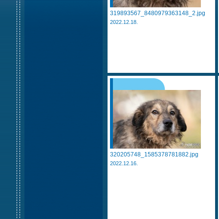
319893567_8480979363148_2.jpg
2022.12.18.
320205748_1585378781882.jpg
2022.12.16.