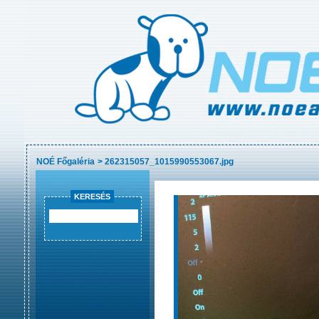
NOÉ Főgaléria
>
262315057_1015990553067.jpg
KERESÉS