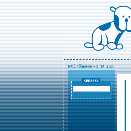
NOÉ Főgaléria
>
1_14_2.jpg
KERESÉS