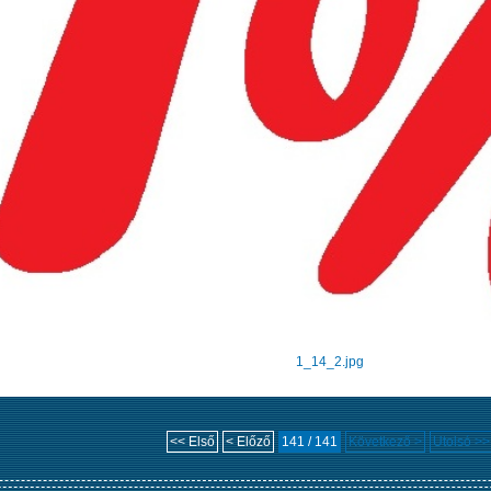
1_14_2.jpg
<< Első
< Előző
141 / 141
Következő >
Utolsó >>